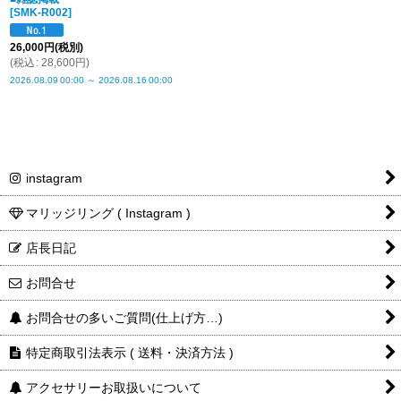
[
SMK-R002
]
26,000
円
(税別)
(
税込
:
28,600
円
)
2026.08.09
00:00
～
2026.08.16
00:00
instagram
マリッジリング ( Instagram )
店長日記
お問合せ
お問合せの多いご質問(仕上げ方…)
特定商取引法表示 ( 送料・決済方法 )
アクセサリーお取扱いについて