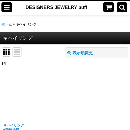
DESIGNERS JEWELRY buff
ホーム
>
キヘイリング
キヘイリング
表示順変更
閉じる
1
件
表示数
:
並び順
:
絞り込む
キヘイリング
■雑誌掲載