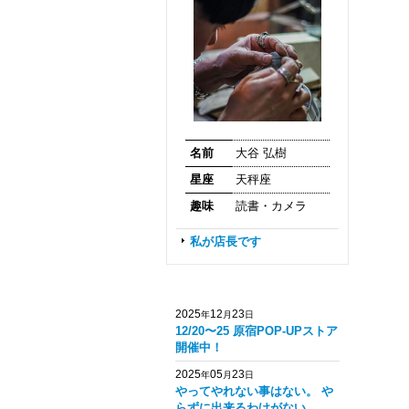
名前
大谷 弘樹
星座
天秤座
趣味
読書・カメラ
私が店長です
2025
12
23
年
月
日
12/20〜25 原宿POP-UPストア
開催中！
2025
05
23
年
月
日
やってやれない事はない。 や
らずに出来るわけがない。