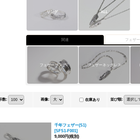
リング
ALL
関連
フェザ
フェザーリング
フェザーネックレス
示数
:
画像
:
並び順
:
在庫あり
千年フェザー(S1)
[
SFS1-F001
]
9,000円
(税別)