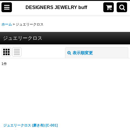
DESIGNERS JEWELRY buff
ホーム
>
ジュエリークロス
ジュエリークロス
表示順変更
閉じる
1
件
表示数
:
並び順
:
絞り込む
ジュエリークロス (磨き布)
[
C-001
]