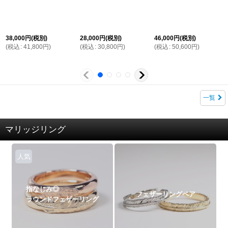
38,000
円
(税別)
28,000
円
(税別)
46,000
円
(税別)
(
税込
:
41,800
円
)
(
税込
:
30,800
円
)
(
税込
:
50,600
円
)
一覧
マリッジリング
人気
指なじみ◎
フェザーリングペア
ラウンドフェザーリング