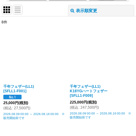
表示順変更
閉じる
8
件
表示数
:
並び順
:
絞り込む
千年フェザー(LL1)
千年フェザー(LL1)
[
SFLL1-F001
]
K18YGハートフェザー
[
SFLL1-F009
]
225,000
円
(税別)
25,000
円
(税別)
(
税込
:
247,500
円
)
(
税込
:
27,500
円
)
2026.08.09
00:00
～
2026.08.16
00:00
※
2026.08.09
00:00
～
2026.08.16
00:00
※
販売開始前です
販売開始前です