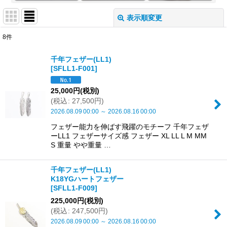
表示順変更
閉じる
8
件
表示数
:
千年フェザー(LL1)
[
SFLL1-F001
]
並び順
:
25,000
円
(税別)
(
税込
:
27,500
円
)
絞り込む
2026.08.09
00:00
～
2026.08.16
00:00
フェザー能力を伸ばす飛躍のモチーフ 千年フェザ
ーLL1 フェザーサイズ感 フェザー XL LL L M MM
S 重量 やや重量 …
千年フェザー(LL1)
K18YGハートフェザー
[
SFLL1-F009
]
225,000
円
(税別)
(
税込
:
247,500
円
)
2026.08.09
00:00
～
2026.08.16
00:00