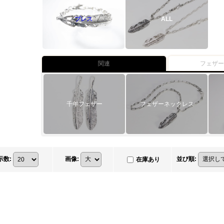
ブレス
ALL
関連
フェザ
千年フェザー
フェザーネックレス
示数
:
画像
:
並び順
:
在庫あり