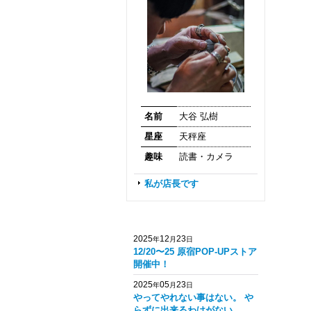
名前
大谷 弘樹
星座
天秤座
趣味
読書・カメラ
私が店長です
2025
12
23
年
月
日
12/20〜25 原宿POP-UPストア
開催中！
2025
05
23
年
月
日
やってやれない事はない。 や
らずに出来るわけがない。