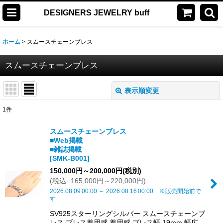
DESIGNERS JEWELRY buff
ホーム
>
スムースチェーンブレス
スムースチェーンブレス
表示順変更
閉じる
1
件
表示数
:
スムースチェーンブレス
■Web掲載
並び順
:
■雑誌掲載
[
SMK-B001
]
150,000
円
～200,000
円
(税別)
絞り込む
(
税込
:
165,000
円
～220,000
円
)
2026.08.09
00:00
～
2026.08.16
00:00
※販売開始前で
す
SV925スターリングシルバー スムースチェーンブ
レス ブレス着用感 着用感 ブレス幅 19mm 幅広