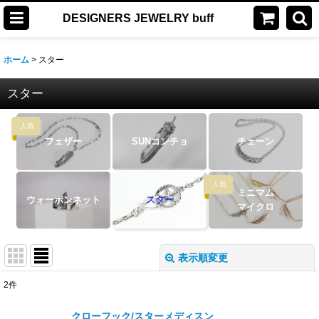
DESIGNERS JEWELRY buff
ホーム
>
スター
スター
人気
フェザー
SUNコンチョ
チェーン
人気
ミニマム
ウォーボンネット
スター
マイクロ
表示順変更
閉じる
2
件
表示数
:
クローフック/スターメディスン