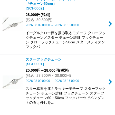
『チェーン50cm』
並び順
:
[
SCH0002
]
28,000
円
(税別)
(
税込
:
30,800
円
)
絞り込む
2026.08.09
00:00
～
2026.08.16
00:00
イーグルクロー夢を掴み取るモチーフ クローフッ
クチェーン／スター チェーン詳細 フックチェー
ン クローフックチェーン50cm スターメディスン
フックパ…
スターフックチェーン
[
SCH0001
]
25,000
円
～28,000
円
(税別)
(
税込
:
27,500
円
～30,800
円
)
2026.08.09
00:00
～
2026.08.16
00:00
スター幸運を運ぶラッキーモチーフ スターフック
チェーン チェーン詳細 フックチェーン スターフ
ックチェーン60・50cm フックパーツでペンダン
トの着け外しを…