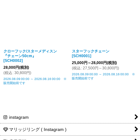
並び順
:
絞り込む
クローフック/スターメディスン
スターフックチェーン
『チェーン50cm』
[
SCH0001
]
[
SCH0002
]
25,000
円
～28,000
円
(税別)
28,000
円
(税別)
(
税込
:
27,500
円
～30,800
円
)
(
税込
:
30,800
円
)
2026.08.09
00:00
～
2026.08.16
00:00
※
販売開始前です
2026.08.09
00:00
～
2026.08.16
00:00
※
販売開始前です
instagram
マリッジリング ( Instagram )