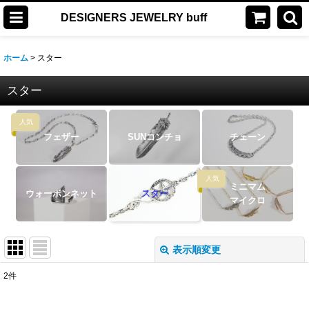
DESIGNERS JEWELRY buff
ホーム
>
スター
スター
人気
フェザー
SUNコンチョ
チェーン
人気
ミニマム
ウォーボンネット
スター
マイクロ
表示順変更
閉じる
2
件
表示数
: