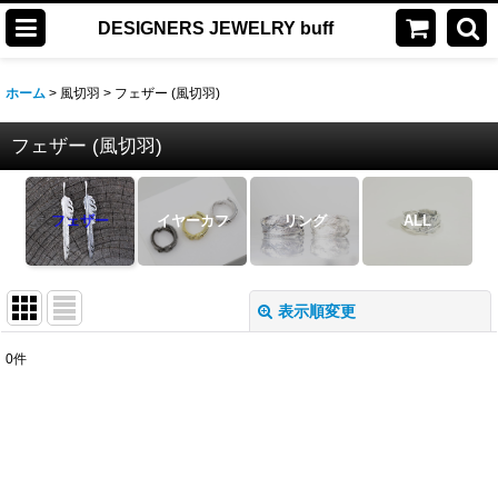
DESIGNERS JEWELRY buff
ホーム
>
風切羽
>
フェザー (風切羽)
フェザー (風切羽)
フェザー
イヤーカフ
リング
ALL
表示順変更
閉じる
0
件
表示数
:
並び順
:
絞り込む