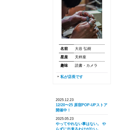
名前
大谷 弘樹
星座
天秤座
趣味
読書・カメラ
私が店長です
2025.12.23
12/20〜25 原宿POP-UPストア
開催中！
2025.05.23
やってやれない事はない。 や
らずに出来るわけがない。