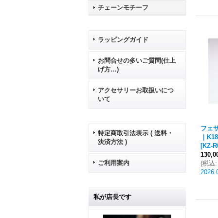
チェーンモチーフ
ラッピングガイド
お問合せの多いご質問(仕上
げ方…)
アクセサリーお取扱いにつ
いて
フェザ
特定商取引法表示 ( 送料・
｜K1
決済方法 )
[
KZ-R
130,
ご利用案内
(
税込
:
2026.
私が店長です