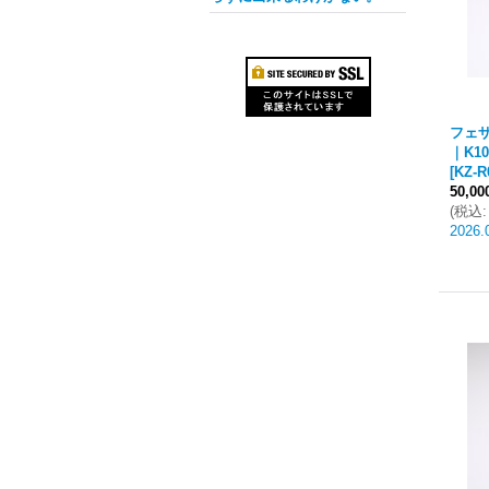
フェザ
｜K1
[
KZ-R
50,0
(
税込
:
2026.