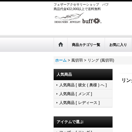
フェザーアクセサリーショップ
バフ
商品代金¥22,000以上で送料無料
商品カテゴリ一覧
お気に入り
ホーム
>
風切羽
>
リング (風切羽)
人気商品
リン
人気商品 [ 彼女 ( 奥様 ) へ ]
人気商品 [ メンズ ]
人気商品 [ レディース ]
アイテムで選ぶ