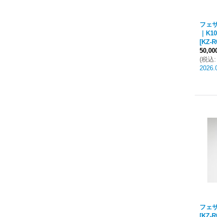
フェザ
｜K1
[
KZ-R
50,0
(
税込
:
2026.
フェザ
[
KZ-R