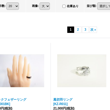
示数
:
画像
:
並び順
:
在庫あり
1
2
3
次
»
ックフェザーリング
風切羽リング
001BK
]
[
KZ-R011
]
00円
(税別)
21,000円
(税別)