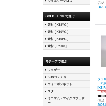
ジュエリークロス
(
税込
:
2026.
GOLD・Pt900で選ぶ
素材 [ K18YG ]
素材 [ K10YG ]
素材 [ K10PG ]
素材 [ Pt900 ]
モチーフで選ぶ
フェザー
SUNコンチョ
フェザ
｜Pt9
ウォーボンネット
[
KZ-R
スター
180,
ミニマム・マイクロフェザ
(
税込
:
ー
2026.