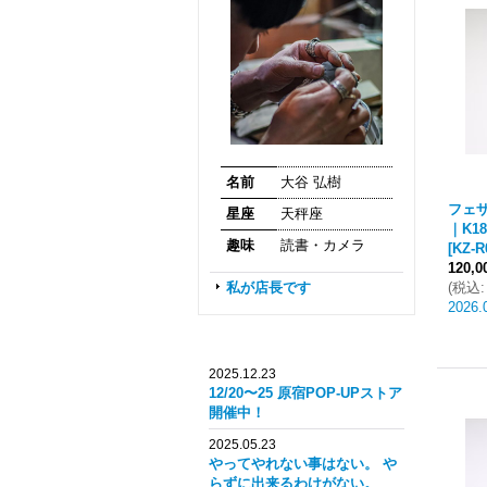
名前
大谷 弘樹
フェザ
星座
天秤座
｜K1
趣味
読書・カメラ
[
KZ-R
120,
私が店長です
(
税込
:
2026.
2025.12.23
12/20〜25 原宿POP-UPストア
開催中！
2025.05.23
やってやれない事はない。 や
らずに出来るわけがない。