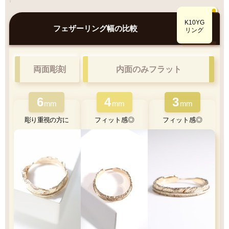
特徴
Q&A
鮮やかで美しい光沢
K10YGとK18YG
K10YG
比較
フェザーリング幅の比較
肌なじみ◎優しい色味
リング
両面彫刻
内面のみフラット
6
4
3
K10YG
mm
mm
mm
彫り重視の方に
フィット感◎
フィット感◎