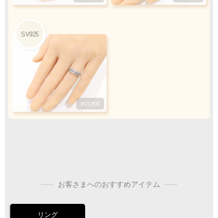
ご注文・決済お手続き完了後
製作・お届け
『
』
となります
SV925
キャンセル・返品不可
ご注文の際は
サイズ等にご注意下さい
¥19,800
お客さまへのおすすめアイテム
リング