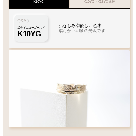
K10YG
K10YG・K18YG比較
Q&A
肌なじみ◎優しい色味
10金イエローゴールド
柔らかい印象の光沢です
K10YG