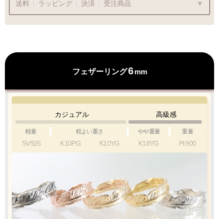
送料
|
ラッピング
|
決済
|
受注商品
ラッピングも承っております
6
フェザーリング
mm
プレゼント用でも安心してご利用いただけます
1商品
¥1,100
Q&A
カジュアル
高級感
最適なケースで
ラッピング
お届けします
軽量
程よい重さ
やや重量
重量
SV925
K10PG
K10YG
K18YG
Pt
900
クロネコ
web
コレクト
／
カード決済
ご注文完了後
『お支払い手続き』のリンクから