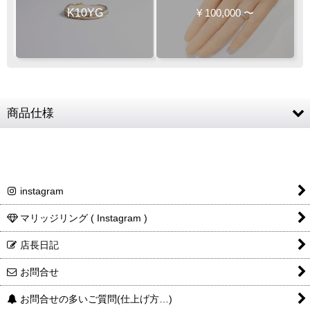
K10YG
¥
100,000
〜
商品仕様
素材
K10YG (10金イエローゴールド)
リングサイズ
4〜20号
instagram
リング幅
最大幅 約6mm
商品詳細金額・送料
税込表記です
マリッジリング ( Instagram )
店長日記
お問合せ
お問合せの多いご質問(仕上げ方…)