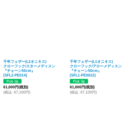
表示数
:
並び順
:
絞り込む
千年フェザー(L2オニキス)
千年フェザー(L1オニキス)
クローフック/スターメディスン
クローフック/アローメディスン
『チェーン50cm』
『チェーン50cm』
[
SFL2-PE014
]
[
SFL1-PE0022
]
61,000
円
(税別)
61,000
円
(税別)
(
税込
:
67,100
円
)
(
税込
:
67,100
円
)