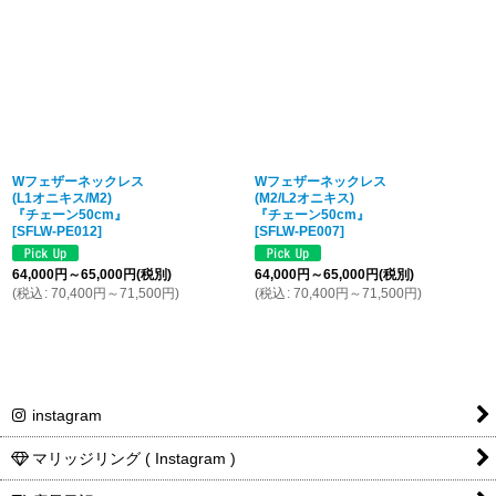
Wフェザーネックレス
Wフェザーネックレス
(L1オニキス/M2)
(M2/L2オニキス)
『チェーン50cm』
『チェーン50cm』
[
SFLW-PE012
]
[
SFLW-PE007
]
64,000
円
～65,000
円
(税別)
64,000
円
～65,000
円
(税別)
(
税込
:
70,400
円
～71,500
円
)
(
税込
:
70,400
円
～71,500
円
)
instagram
マリッジリング ( Instagram )