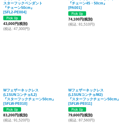
スターフックペンダント
『チェーン45・50cm』
『チェーン50cm』
[
PA001
]
[
SFL2-PE004
]
74,100
円
(税別)
43,000
円
(税別)
(
税込
:
81,510
円
)
(
税込
:
47,300
円
)
Wフェザーネックレス
Wフェザーネックレス
(L1SUNコンチョ/L2)
(L1SUNコンチョ/M2)
『スターフックチェーン50cm』
『スターフックチェーン50cm』
[
SFLW-PE010
]
[
SFLW-PE011
]
83,200
円
(税別)
79,600
円
(税別)
(
税込
:
91,520
円
)
(
税込
:
87,560
円
)