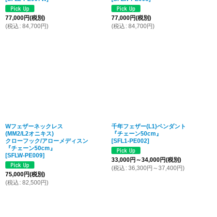
77,000
円
(税別)
77,000
円
(税別)
(
税込
:
84,700
円
)
(
税込
:
84,700
円
)
Wフェザーネックレス
千年フェザー(L1)ペンダント
(MM2/L2オニキス)
『チェーン50cm』
クローフック/アローメディスン
[
SFL1-PE002
]
『チェーン50cm』
[
SFLW-PE009
]
33,000
円
～34,000
円
(税別)
(
税込
:
36,300
円
～37,400
円
)
75,000
円
(税別)
(
税込
:
82,500
円
)