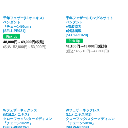
千年フェザー(L1オニキス)
千年フェザー(L1)マグネサイト
ペンダント
ペンダント
『チェーン50cm』
■衣装協力
[
SFL1-PE021
]
■雑誌掲載
[
SFL1-PE020
]
48,000
円
～49,000
円
(税別)
41,100
円
～43,000
円
(税別)
(
税込
:
52,800
円
～53,900
円
)
(
税込
:
45,210
円
～47,300
円
)
Wフェザーネックレス
Wフェザーネックレス
(M1/L2オニキス)
(L1オニキス/M1)
クローフック/スターメディスン
クローフック/スターメディスン
『チェーン50cm』
『チェーン50cm』
[
SFL2-PE007W
]
[
SFLW-PE008
]