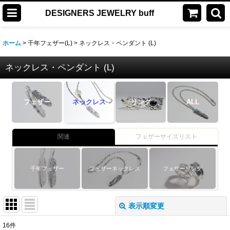
DESIGNERS JEWELRY buff
ホーム
>
千年フェザー(L)
>
ネックレス・ペンダント (L)
ネックレス・ペンダント (L)
フェザー
ネックレス
リング
ALL
関連
フェザーサイズリスト
千年フェザー
フェザーネックレス
フェザーリング
表示順変更
閉じる
16
件