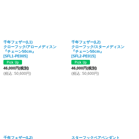
千年フェザー(L1)
千年フェザー(L2)
クローフック/アローメディスン
クローフック/スターメディスン
『チェーン50cm』
『チェーン50cm』
[
SFL1-PE005
]
[
SFL2-PE015
]
46,000
円
(税別)
46,000
円
(税別)
(
税込
:
50,600
円
)
(
税込
:
50,600
円
)
千年フェザー(L2)
スターフックペアペンダント