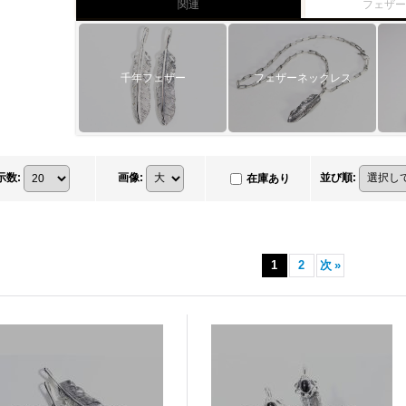
関連
フェザ
千年フェザー
フェザーネックレス
示数
:
画像
:
並び順
:
在庫あり
1
2
次
»