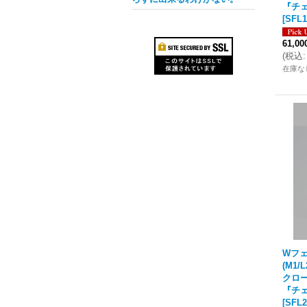
『チェ
[
SFL1
61,0
(
税込
:
在庫な
Wフ
(M1/
クロ
『チェ
[
SFL2