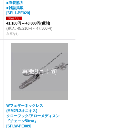
■衣装協力
■雑誌掲載
[
SFL1-PE020
]
41,100円
～
43,000円
(税別)
(
税込
:
45,210円
～
47,300円
)
在庫なし
Wフェザーネックレス
(MM2/L2オニキス)
クローフック/アローメディスン
『チェーン50cm』
[
SFLW-PE009
]