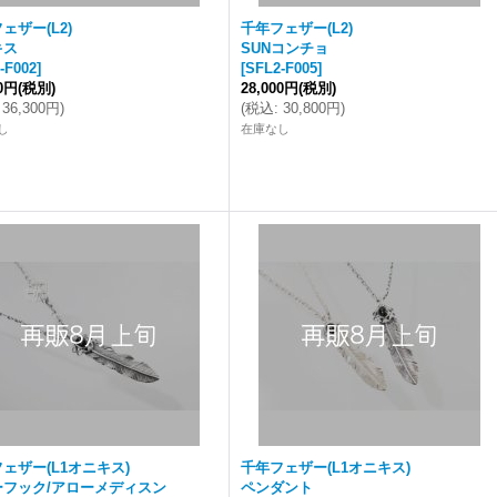
ェザー(L2)
千年フェザー(L2)
キス
SUNコンチョ
-F002
]
[
SFL2-F005
]
00円
(税別)
28,000円
(税別)
36,300円
)
(
税込
:
30,800円
)
し
在庫なし
ェザー(L1オニキス)
千年フェザー(L1オニキス)
ーフック/アローメディスン
ペンダント