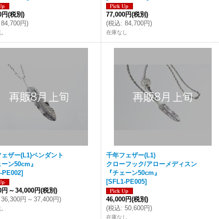
00円
(税別)
77,000円
(税別)
84,700円
)
(
税込
:
84,700円
)
し
在庫なし
ェザー(L1)ペンダント
千年フェザー(L1)
ーン50cm』
クローフック/アローメディスン
-PE002
]
『チェーン50cm』
[
SFL1-PE005
]
00円
～
34,000円
(税別)
36,300円
～
37,400円
)
46,000円
(税別)
(
税込
:
50,600円
)
し
在庫なし