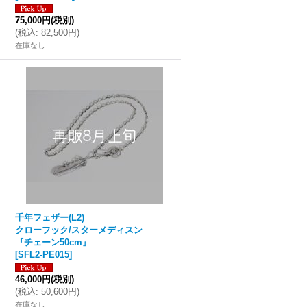
75,000円
(税別)
(
税込
:
82,500円
)
在庫なし
千年フェザー(L2)
クローフック/スターメディスン
『チェーン50cm』
[
SFL2-PE015
]
46,000円
(税別)
(
税込
:
50,600円
)
在庫なし