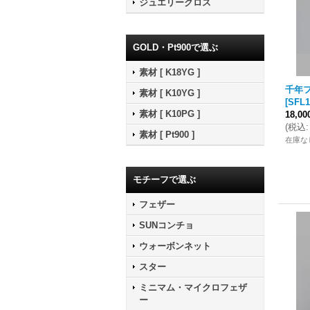
ジュエリークロス
GOLD・Pt900で選ぶ
素材 [ K18YG ]
千年フ
素材 [ K10YG ]
[
SFL1
素材 [ K10PG ]
18,0
(
税込
:
素材 [ Pt900 ]
在庫な
モチーフで選ぶ
フェザー
SUNコンチョ
ウォーボンネット
スター
ミニマム・マイクロフェザ
ー