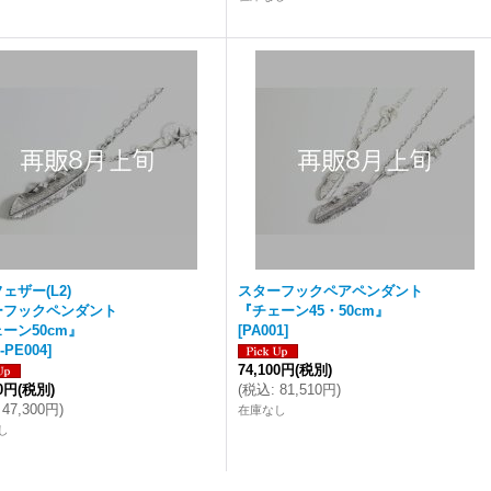
ェザー(L2)
スターフックペアペンダント
ーフックペンダント
『チェーン45・50cm』
ーン50cm』
[
PA001
]
-PE004
]
74,100円
(税別)
00円
(税別)
(
税込
:
81,510円
)
47,300円
)
在庫なし
し