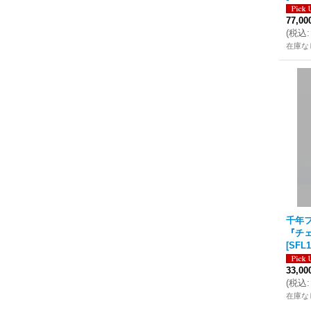
77,0
(
税込
:
在庫な
千年フ
『チェ
[
SFL1
33,0
(
税込
:
在庫な