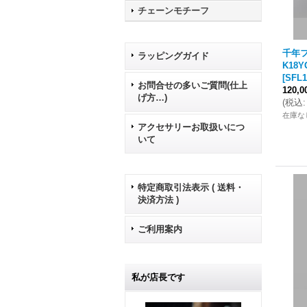
チェーンモチーフ
千年フ
ラッピングガイド
K18
[
SFL1
お問合せの多いご質問(仕上
120,
げ方…)
(
税込
:
在庫な
アクセサリーお取扱いにつ
いて
特定商取引法表示 ( 送料・
決済方法 )
ご利用案内
私が店長です