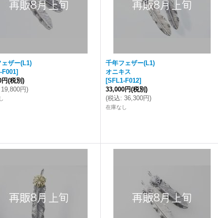
ェザー(L1)
千年フェザー(L1)
-F001
]
オニキス
00円
(税別)
[
SFL1-F012
]
19,800円
)
33,000円
(税別)
(
税込
:
36,300円
)
し
在庫なし