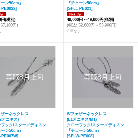
ーン50cm』
『チェーン50cm』
-PE0022
]
[
SFL1-PE021
]
00円
(税別)
48,000円
～
49,000円
(税別)
67,100円
)
(
税込
:
52,800円
～
53,900円
)
し
在庫なし
ェザーネックレス
Wフェザーネックレス
L2オニキス)
(L1オニキス/M1)
ーフック/スターメディスン
クローフック/スターメディスン
ーン50cm』
『チェーン50cm』
-PE007W
]
[
SFLW-PE008
]