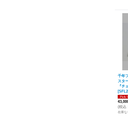
千年フ
スタ
『チェ
[
SFL2
43,0
(
税込
:
在庫な