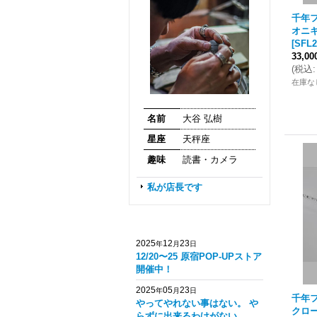
千年フ
オニ
[
SFL2
33,0
(
税込
:
在庫な
名前
大谷 弘樹
星座
天秤座
趣味
読書・カメラ
私が店長です
2025
12
23
年
月
日
12/20〜25 原宿POP-UPストア
開催中！
2025
05
23
年
月
日
千年フ
やってやれない事はない。 や
クロ
らずに出来るわけがない。