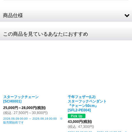
商品仕様
素材
SV925 (全て)
この商品を見ているあなたにおすすめ
M2 約48 × 10mm / チェーン全長約45cm(金具含
クロネコ
web
コレクト
／
カード決済
Mサイ
む)CL80/4C / コマ幅2.6mm / スターメディスン(直径
ご注文完了後
『お支払い手続き』のリンクから
ズ
約12mm)
カード情報をご入力下さい
L2 約60 × 12mm / チェーン全長約50cm(金具含
Lサイズ
む)CL100/4C /コマ幅3.2mm / スターメディスン(直径
ご利用限度額
Q&A
約15.5mm)
1回のお買い物
ご利用回数
レディ
肩幅38cm 9号サイズ
¥300,000迄
ースト
スターフックチェーン
千年フェザー(L2)
ルソー
[
SCH0001
]
スターフックペンダント
『チェーン50cm』
メンズ
肩幅44cm バスト94cm
25,000
円
～28,000
円
(税別)
銀行振込
[
SFL2-PE004
]
(
税込
:
27,500
円
～30,800
円
)
トルソ
ご注文完了後、メールに記載の指定口座へ
5
2026.08.09
00:00
～
2026.08.16
00:00
※
ー
『
日以内
』
にお振込をお願い致します
43,000
円
(税別)
販売開始前です
(
税込
:
47,300
円
)
商品詳
税込表記です