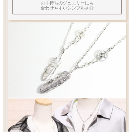
50
45
cm
お手持ちのジュエリーにも
40
合わせやすいシンプルさ◎
重量
重量
程よい重さ
軽量
やや
チェーン
太さ
Q&A
フェザーサイズリスト
太目
当店標準
やや細目
細目
メディスン
直径
アロー
スター
スターS
左
右
羽
曲り
羽
曲り
17
15.5
12
mm
mm
mm
フック
タイプ
48
10
×
mm
イーグル
シンプル
シンプル
S
クロー
Q&A
フックチェーンの長さ