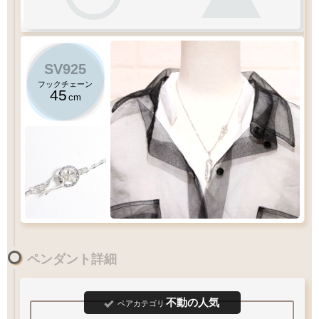
太目
当店標準
やや細目
細目
メディスン
直径
アロー
スター
スターS
SV925
左
右
羽
曲り
羽
曲り
17
15.5
12
mm
mm
mm
フックチェーン
45
cm
フック
タイプ
60
12
×
mm
イーグル
シンプル
シンプル
S
クロー
Q&A
フックチェーンの長さ
(
M2
)
45
千年フェザー
(
S
)
スターフック
チェーン
cm
ペンダント詳細
毛先の表現にこだわったフェザー
Mサイズ
のフェザーにおすすめチェーン
¥19,800
XL
不動の人気
ペアカテゴリ
LL
L
60
M
55
MM
S