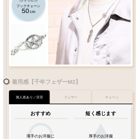
フックチェーン
50
cm
(
L2
)
50
千年フェザー
スターフックチェーン
cm
着用感【千年フェザーM2】
細部まで繊細に仕上げた人気フェザー
Lサイズ
のフェザーにおすすめチェーン
個人差あり／目安
フェザー
チェーン
XL
LL
L
60
M
55
MM
S
50
cm
45
40
おすすめ
短く感じます
重量
重量
程よい重さ
軽量
やや
チェーン
太さ
薄手のお洋服に
厚手のお洋服
Q&A
フェザーサイズリスト