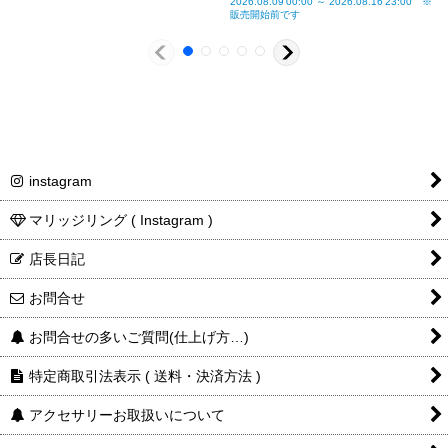
2026.08.09
00:00
～
2026.08.16
23:00
※
振込手数料
細金
販売開始前です
額・送
お客様ご負担で
料
お願い致します
instagram
ご注文・決済お手続き完了後
マリッジリング ( Instagram )
製作・お届け
『
』
となります
店長日記
キャンセル・返品不可
お問合せ
ご注文の際は
サイズ等にご注意下さい
お問合せの多いご質問(仕上げ方…)
特定商取引法表示 ( 送料・決済方法 )
アクセサリーお取扱いについて