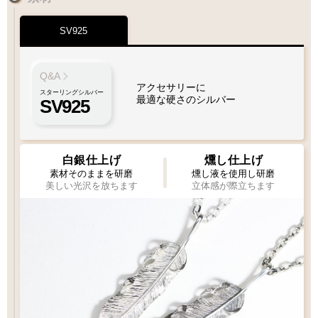
SV925
Q&A
アクセサリーに
スターリングシルバー
最適な硬さのシルバー
SV925
白銀仕上げ
燻し仕上げ
素材そのままを研磨
燻し液を使用し研磨
美しい光沢を放ちます
立体感が際立ちます