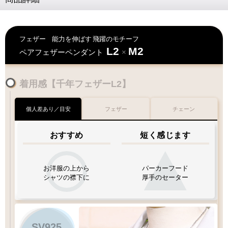
フェザー
能力を伸ばす
飛躍のモチーフ
L2
M2
ペアフェザーペンダント
×
着用感【千年フェザーL2】
個人差あり／目安
フェザー
チェーン
おすすめ
短く感じます
お洋服の上から
パーカーフード
シャツの襟下に
厚手のセーター
SV925