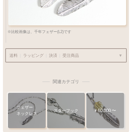
※比較画像は、千年フェザー(L2)です
送料
|
ラッピング
|
決済
|
受注商品
関連カテゴリ
ラッピングも承っております
プレゼント用でも安心してご利用いただけます
フェザー
¥
60,000
〜
スターフック
ネックレス
1商品
¥1,100
Q&A
最適なケースで
ラッピング
お届けします