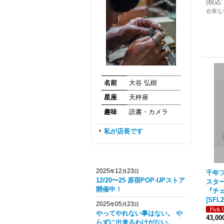
(
税込
:
在庫な
名前
大谷 弘樹
星座
天秤座
趣味
読書・カメラ
私が店長です
2025
12
23
年
月
日
千年フ
12/20〜25 原宿POP-UPストア
スタ
開催中！
『チェ
[
SFL2
2025
05
23
年
月
日
やってやれない事はない。 や
43,0
らずに出来るわけがない。