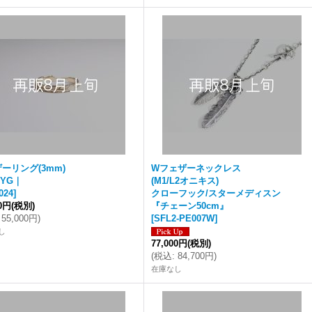
ーリング(3mm)
Wフェザーネックレス
0YG｜
(M1/L2オニキス)
024
]
クローフック/スターメディスン
00円
(税別)
『チェーン50cm』
55,000円
)
[
SFL2-PE007W
]
し
77,000円
(税別)
(
税込
:
84,700円
)
在庫なし