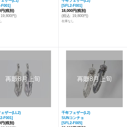
ェザー(L1)
千年フェザー(L2)
-F001
]
[
SFL2-F001
]
00円
(税別)
18,000円
(税別)
19,800円
)
(
税込
:
19,800円
)
し
在庫なし
ェザー(LL2)
千年フェザー(L2)
2-F001
]
SUNコンチョ
00円
(税別)
[
SFL2-F005
]