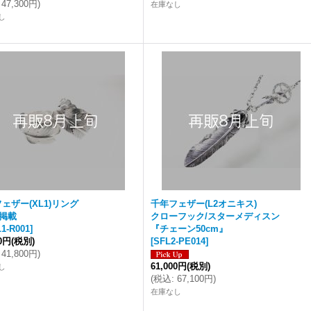
47,300円
)
在庫なし
し
ェザー(XL1)リング
千年フェザー(L2オニキス)
掲載
クローフック/スターメディスン
1-R001
]
『チェーン50cm』
00円
(税別)
[
SFL2-PE014
]
41,800円
)
61,000円
(税別)
し
(
税込
:
67,100円
)
在庫なし