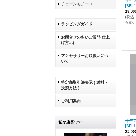
千年フ
チェーンモチーフ
[
SFL1
18,0
(
税込
:
在庫な
ラッピングガイド
お問合せの多いご質問(仕上
げ方…)
アクセサリーお取扱いにつ
いて
特定商取引法表示 ( 送料・
決済方法 )
ご利用案内
千年フ
私が店長です
[
SFLL
25,0