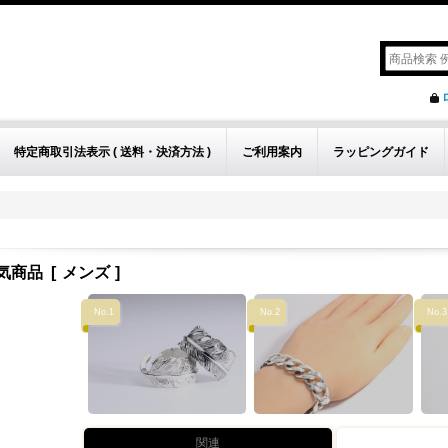
特定商取引法表示 ( 送料・決済方法 )
ご利用案内
ラッピングガイド
気商品
[
メンズ
]
No.1
No.2
No.3
関連