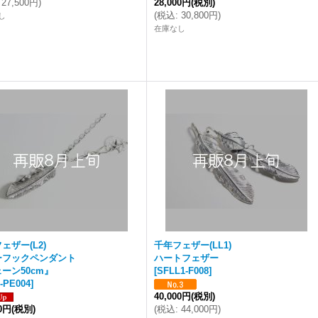
27,500円
)
28,000円
(税別)
(
税込
:
30,800円
)
し
在庫なし
ェザー(L2)
千年フェザー(LL1)
ーフックペンダント
ハートフェザー
ーン50cm』
[
SFLL1-F008
]
-PE004
]
40,000円
(税別)
00円
(税別)
(
税込
:
44,000円
)