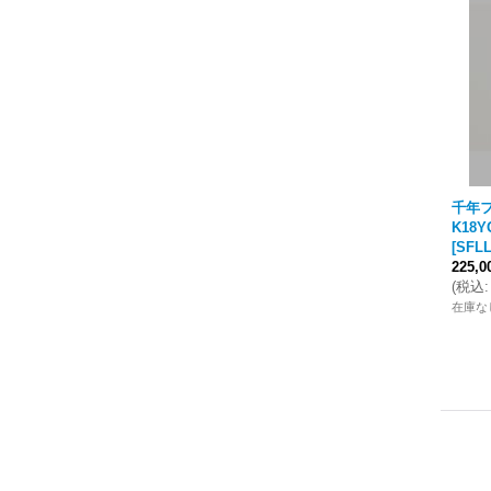
千年フ
K18
[
SFLL
225,
(
税込
:
在庫な