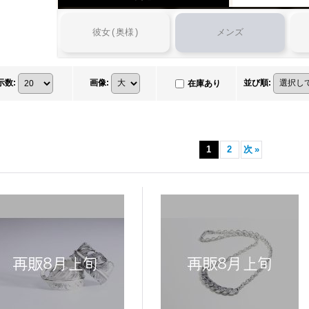
彼女
(
奥様
)
メンズ
示数
:
画像
:
並び順
:
在庫あり
1
2
次
»