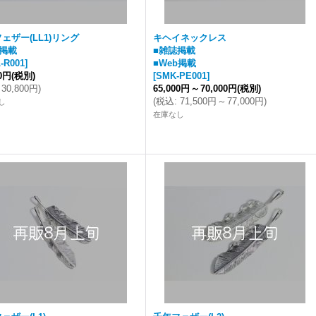
ェザー(LL1)リング
キヘイネックレス
掲載
■雑誌掲載
-R001
]
■Web掲載
00円
(税別)
[
SMK-PE001
]
30,800円
)
65,000円
～
70,000円
(税別)
(
税込
:
71,500円
～
77,000円
)
し
在庫なし