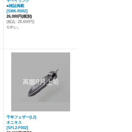
キヘイリング
■雑誌掲載
[
SMK-R002
]
26,000円
(税別)
(
税込
:
28,600円
)
在庫なし
千年フェザー(L2)
オニキス
[
SFL2-F002
]