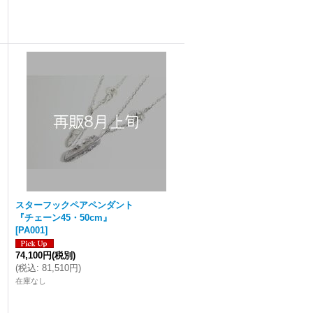
スターフックペアペンダント
『チェーン45・50cm』
[
PA001
]
74,100円
(税別)
(
税込
:
81,510円
)
在庫なし