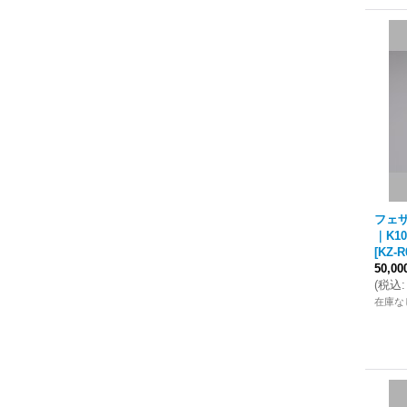
フェザ
｜K1
[
KZ-R
50,0
(
税込
:
在庫な