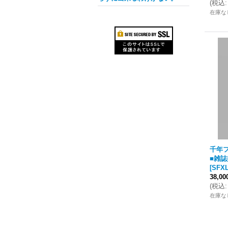
(
税込
:
在庫な
千年フ
■雑誌
[
SFXL
38,0
(
税込
:
在庫な