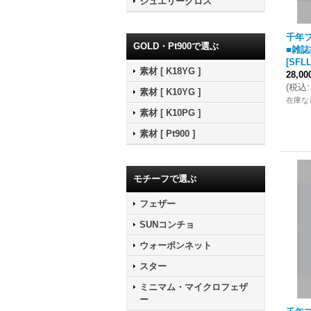
ジュエリークロス
千年フ
GOLD・Pt900で選ぶ
■雑誌
[
SFLL
素材 [ K18YG ]
28,0
(
税込
:
素材 [ K10YG ]
在庫な
素材 [ K10PG ]
素材 [ Pt900 ]
モチーフで選ぶ
フェザー
SUNコンチョ
ウォーボンネット
スター
ミニマム・マイクロフェザ
ー