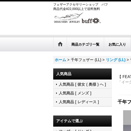
フェザーアクセサリーショップ
バフ
商品代金¥22,000以上で送料無料
商品カテゴリ一覧
お気に入り
ホーム
>
千年フェザー (LL)
>
リング (LL)
>
人気商品
【 FE
「イー
人気商品 [ 彼女 ( 奥様 ) へ ]
人気商品 [ メンズ ]
千年フ
人気商品 [ レディース ]
アイテムで選ぶ