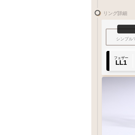
『1号程大きい
リング詳細
最大幅
14
mm
シンプル
10
-
23
フェザー
Q&
LL1
燻し仕上げ
20
号