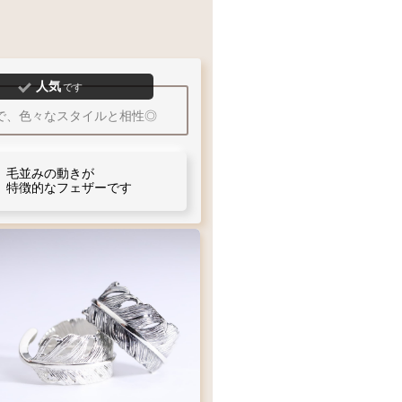
サイズ』がおすすめです
幅広
細幅
人気
です
で、色々なスタイルと相性◎
号
1
10
15
20
30
毛並みの動きが
A
リングサイズガイド
特徴的なフェザーです