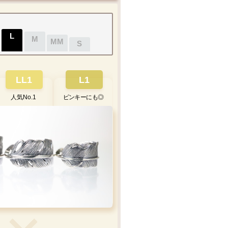
L
M
MM
S
LL1
L1
人気No.1
ピンキーにも◎