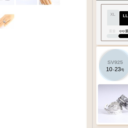
XL
LL
重量
やや
SV925
10
23
-
号