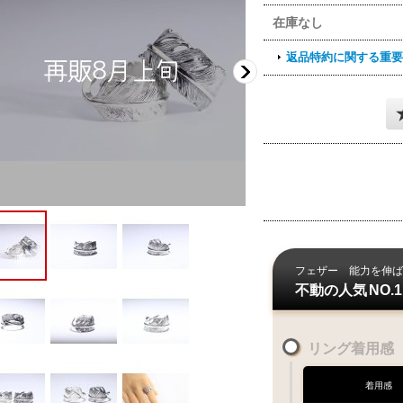
在庫なし
返品特約に関する重要
フェザー
能力を伸ば
不動の人気
NO.1
リング着用感
着用感