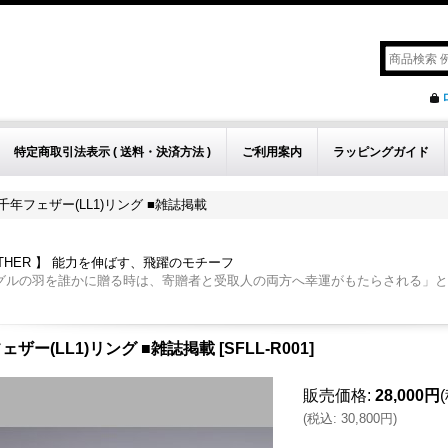
特定商取引法表示 ( 送料・決済方法 )
ご利用案内
ラッピングガイド
千年フェザー(LL1)リング ■雑誌掲載
ATHER 】 能力を伸ばす、飛躍のモチーフ
グルの羽を誰かに贈る時は、寄贈者と受取人の両方へ幸運がもたらされる」と
ェザー(LL1)リング ■雑誌掲載
[
SFLL-R001
]
販売価格
:
28,000円
(
税込
:
30,800円
)