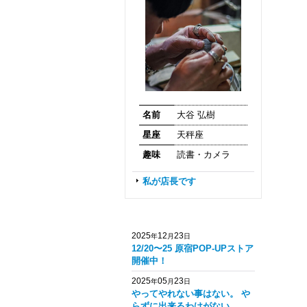
名前
大谷 弘樹
星座
天秤座
趣味
読書・カメラ
私が店長です
2025
12
23
年
月
日
12/20〜25 原宿POP-UPストア
開催中！
2025
05
23
年
月
日
やってやれない事はない。 や
らずに出来るわけがない。