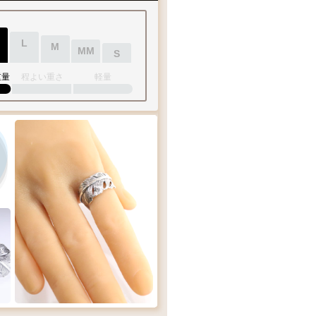
L
M
MM
S
重量
程よい重さ
軽量