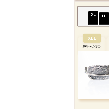
XL
LL
XL1
20号〜の方◎