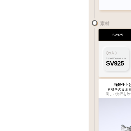
素材
SV925
Q&A
スターリングシルバー
SV925
白銀仕上
素材そのまま
美しい光沢を放