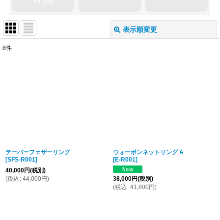
99,999
表示順変更
閉じる
8
件
表示数
:
並び順
:
絞り込む
テーパーフェザーリング
ウォーボンネットリング A
[
SFS-R001
]
[
E-R001
]
40,000
円
(税別)
(
税込
:
44,000
円
)
38,000
円
(税別)
(
税込
:
41,800
円
)