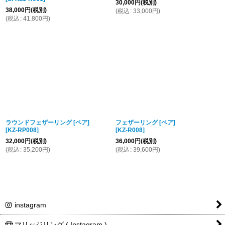
30,000
円
(税別)
38,000
円
(税別)
(
税込
:
33,000
円
)
(
税込
:
41,800
円
)
ラウンドフェザーリング [ペア]
フェザーリング [ペア]
[
KZ-RP008
]
[
KZ-R008
]
32,000
円
(税別)
36,000
円
(税別)
(
税込
:
35,200
円
)
(
税込
:
39,600
円
)
instagram
マリッジリング ( Instagram )