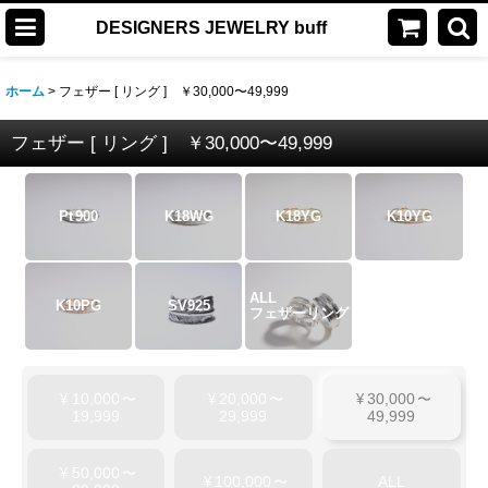
DESIGNERS JEWELRY buff
ホーム
>
フェザー [ リング ] ￥30,000〜49,999
フェザー [ リング ] ￥30,000〜49,999
Pt
900
K18WG
K18YG
K10YG
ALL
K10PG
SV925
フェザーリング
10,000
20,000
30,000
¥
〜
¥
〜
¥
〜
19,999
29,999
49,999
50,000
¥
〜
100,000
ALL
¥
〜