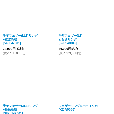
千年フェザー(LL1)リング
千年フェザー(L1)
■雑誌掲載
石付きリング
[
SFLL-R001
]
[
SFL1-R003
]
28,000
円
(税別)
36,000
円
(税別)
(
税込
:
30,800
円
)
(
税込
:
39,600
円
)
千年フェザー(XL1)リング
フェザーリング(3mm) [ペア]
■雑誌掲載
[
KZ-RP006
]
[
SFXL1-R001
]