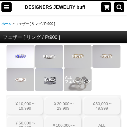
DESIGNERS JEWELRY buff
ホーム
>
フェザー [ リング / Pt900 ]
フェザー [ リング / Pt900 ]
Pt
900
K18WG
K18YG
K10YG
ALL
K10PG
SV925
フェザーリング
10,000
20,000
30,000
¥
〜
¥
〜
¥
〜
19,999
29,999
49,999
50,000
¥
〜
100,000
ALL
¥
〜