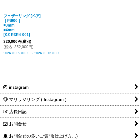
フェザーリング [ペア]
｜Pt900｜
■3mm
■4mm
[
KZ-R3R4-001
]
320,000
円
(税別)
(
税込
:
352,000
円
)
2026.08.09
00:00
～
2026.08.16
00:00
instagram
マリッジリング ( Instagram )
店長日記
お問合せ
お問合せの多いご質問(仕上げ方…)