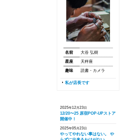
名前
大谷 弘樹
星座
天秤座
趣味
読書・カメラ
私が店長です
2025
12
23
年
月
日
12/20〜25 原宿POP-UPストア
開催中！
2025
05
23
年
月
日
やってやれない事はない。 や
らずに出来るわけがない。