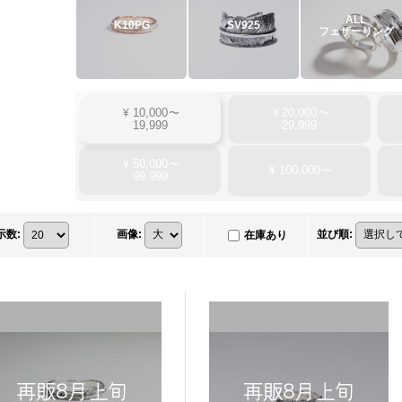
ALL
K10PG
SV925
フェザーリング
10,000
20,000
¥
〜
¥
〜
19,999
29,999
50,000
¥
〜
100,000
¥
〜
99,999
示数
:
画像
:
並び順
:
在庫あり