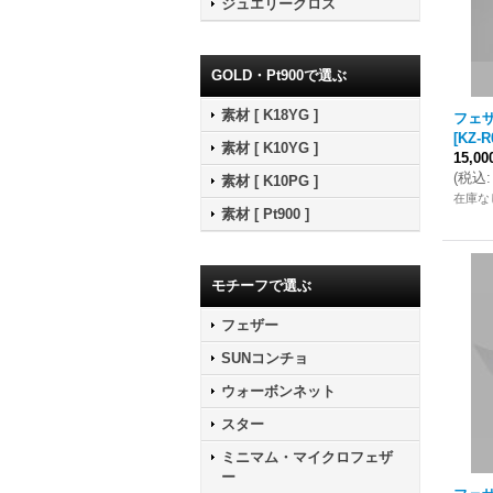
ジュエリークロス
GOLD・Pt900で選ぶ
素材 [ K18YG ]
フェザ
[
KZ-R
素材 [ K10YG ]
15,0
(
税込
:
素材 [ K10PG ]
在庫な
素材 [ Pt900 ]
モチーフで選ぶ
フェザー
SUNコンチョ
ウォーボンネット
スター
ミニマム・マイクロフェザ
ー