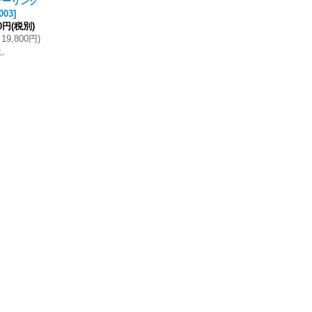
ザーリング
003
]
00円
(税別)
19,800円
)
し