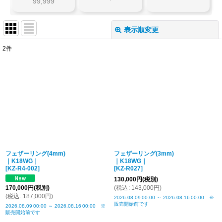
99,999
表示順変更
閉じる
2
件
表示数
:
並び順
:
絞り込む
フェザーリング(4mm)
フェザーリング(3mm)
｜K18WG｜
｜K18WG｜
[
KZ-R4-002
]
[
KZ-R027
]
130,000
円
(税別)
170,000
円
(税別)
(
税込
:
143,000
円
)
(
税込
:
187,000
円
)
2026.08.09
00:00
～
2026.08.16
00:00
※
販売開始前です
2026.08.09
00:00
～
2026.08.16
00:00
※
販売開始前です