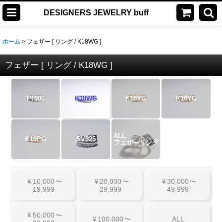
DESIGNERS JEWELRY buff
ホーム
>
フェザー [ リング / K18WG ]
フェザー [ リング / K18WG ]
Pt
900
K18WG
K18YG
K10YG
ALL
K10PG
SV925
フェザーリング
10,000
20,000
30,000
¥
〜
¥
〜
¥
〜
19,999
29,999
49,999
50,000
¥
〜
100,000
ALL
¥
〜