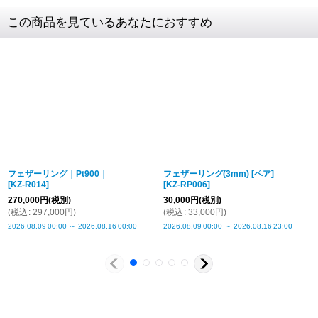
素材
SV925
この商品を見ているあなたにおすすめ
クロネコ
web
コレクト
／
カード決済
リングサイズ
5〜25号
ご注文完了後
『お支払い手続き』のリンクから
リング幅
最大幅 約10mm
カード情報をご入力下さい
商品詳細金額・送料
税込表記です
ご利用限度額
Q&A
1回のお買い物
ご利用回数
¥300,000迄
フェザーリング｜Pt900｜
フェザーリング(3mm) [ペア]
[
KZ-R014
]
[
KZ-RP006
]
銀行振込
270,000
円
(税別)
30,000
円
(税別)
ご注文完了後、メールに記載の指定口座へ
(
税込
:
297,000
円
)
(
税込
:
33,000
円
)
5
『
日以内
』
にお振込をお願い致します
2026.08.09
00:00
～
2026.08.16
00:00
2026.08.09
00:00
～
2026.08.16
23:00
振込手数料
お客様ご負担で
お願い致します