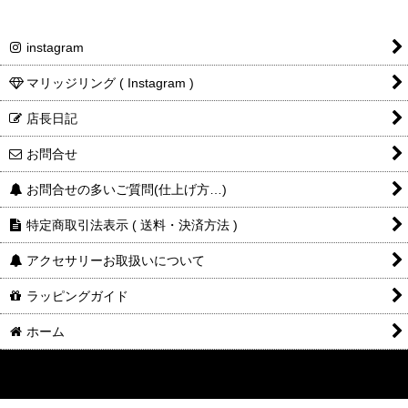
instagram
マリッジリング ( Instagram )
ご注文・決済お手続き完了後
店長日記
製作・お届け
『
』
となります
お問合せ
キャンセル・返品不可
お問合せの多いご質問(仕上げ方…)
ご注文の際は
サイズ等にご注意下さい
特定商取引法表示 ( 送料・決済方法 )
アクセサリーお取扱いについて
ラッピングガイド
ホーム