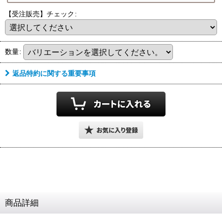
リング
リングによって
サイズガイド
【受注販売】チェック
:
『サイズ感』が
商品ページ内に
異なります
8
ございます
月営業期間・お届け時期
数量
:
8/9
8/16
(日)
(日)
～
ご注文後
返品特約に関する重要事項
ご注文・決済お手続き完了後
サイズ変更
ご希望の場合
9
月中旬頃
のお届けです
24時間以内に
24時間以降
お届け目安
各期間内にお届けとなります
『お問合せ』より
お届け予定が
お知らせ下さい
『大幅に遅れます』
上旬頃
中旬頃
下旬頃
1
11
20
21
10
末
日
日
日
日
日
日
～
～
～
商品詳細
早期発送・日付指定不可