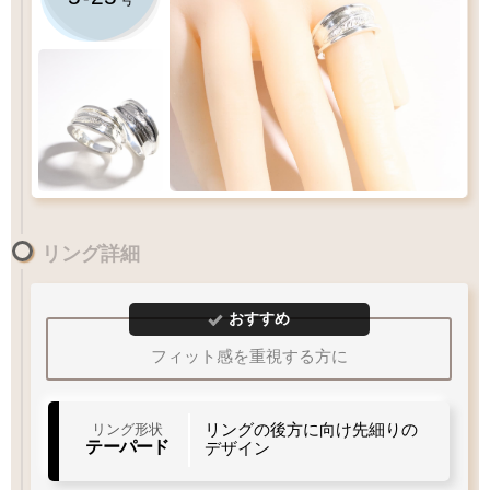
『1号程大きいサイズ』がおすすめです
リング詳細
5
-
25
号
1
10
15
20
30
おすすめ
フィット感を重視する方に
Q&A
リングサイズガイド
リングの後方に向け先細りの
リング形状
テーパード
デザイン
白銀仕上げ
18
号