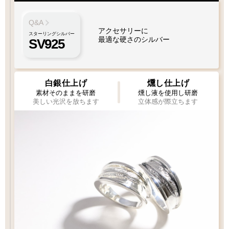
Q&A
アクセサリーに
スターリングシルバー
最適な硬さのシルバー
SV925
白銀仕上げ
燻し仕上げ
素材そのままを研磨
燻し液を使用し研磨
美しい光沢を放ちます
立体感が際立ちます