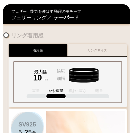
ご対応が難しい為
何卒ご容赦下さいませ
フェザー
能力を伸ばす
飛躍のモチーフ
フェザーリング
／
テーパード
お届けに遅延が発生する場合もございます
リング着用感
何卒ご了承下さいますよう
お願い申し上げます
着用感
リングサイズ
交通
混雑期
天候
不良時
特にGW・お盆
台風・暴風雪
幅広
最大幅
年末・冬季期間
大雨・
大雪
等
10
細幅
mm
重量
重量
重さ
軽量
やや
程よい
SV925
5
25
-
号