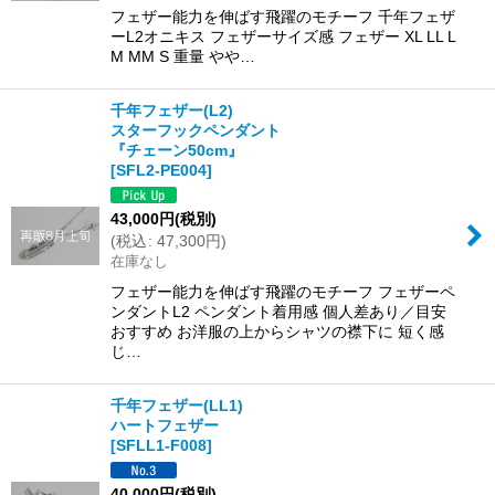
フェザー能力を伸ばす飛躍のモチーフ 千年フェザ
ーL2オニキス フェザーサイズ感 フェザー XL LL L
M MM S 重量 やや…
千年フェザー(L2)
スターフックペンダント
『チェーン50cm』
[
SFL2-PE004
]
43,000
円
(税別)
(
税込
:
47,300
円
)
在庫なし
フェザー能力を伸ばす飛躍のモチーフ フェザーペ
ンダントL2 ペンダント着用感 個人差あり／目安
おすすめ お洋服の上からシャツの襟下に 短く感
じ…
千年フェザー(LL1)
ハートフェザー
[
SFLL1-F008
]
40,000
円
(税別)