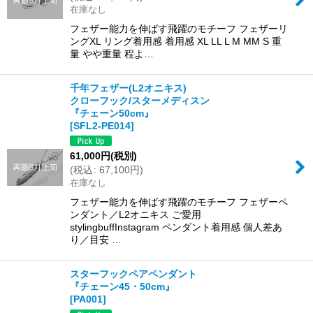
在庫なし
フェザー能力を伸ばす飛躍のモチーフ フェザーリ
ングXL リング着用感 着用感 XL LL L M MM S 重
量 やや重量 程よ…
千年フェザー(L2オニキス)
クローフック/スターメディスン
『チェーン50cm』
[
SFL2-PE014
]
61,000
円
(税別)
(
税込
:
67,100
円
)
在庫なし
フェザー能力を伸ばす飛躍のモチーフ フェザーペ
ンダント／L2オニキス ご愛用
stylingbuffInstagram ペンダント着用感 個人差あ
り／目安 …
スターフックペアペンダント
『チェーン45・50cm』
[
PA001
]