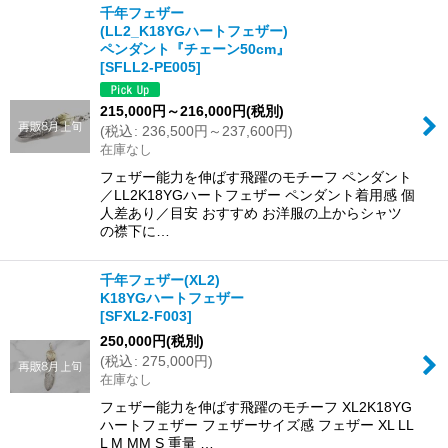
千年フェザー
(LL2_K18YGハートフェザー)
ペンダント『チェーン50cm』
[
SFLL2-PE005
]
215,000
円
～216,000
円
(税別)
(
税込
:
236,500
円
～237,600
円
)
在庫なし
フェザー能力を伸ばす飛躍のモチーフ ペンダント
／LL2K18YGハートフェザー ペンダント着用感 個
人差あり／目安 おすすめ お洋服の上からシャツ
の襟下に…
千年フェザー(XL2)
K18YGハートフェザー
[
SFXL2-F003
]
250,000
円
(税別)
(
税込
:
275,000
円
)
在庫なし
フェザー能力を伸ばす飛躍のモチーフ XL2K18YG
ハートフェザー フェザーサイズ感 フェザー XL LL
L M MM S 重量 …