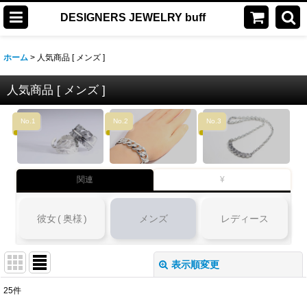
DESIGNERS JEWELRY buff
ホーム
>
人気商品 [ メンズ ]
人気商品 [ メンズ ]
No.1
No.2
No.3
関連
¥
彼女
(
奥様
)
メンズ
レディース
表示順変更
閉じる
25
件
表示数
: