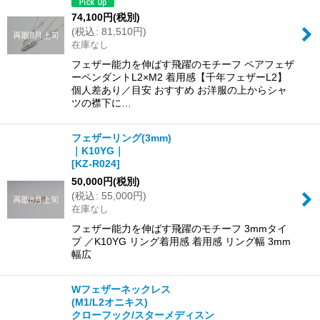
74,100
円
(税別)
(
税込
:
81,510
円
)
在庫なし
フェザー能力を伸ばす飛躍のモチーフ ペアフェザ
ーペンダントL2×M2 着用感【千年フェザーL2】
個人差あり／目安 おすすめ お洋服の上からシャ
ツの襟下に…
フェザーリング(3mm)
｜K10YG｜
[
KZ-R024
]
50,000
円
(税別)
(
税込
:
55,000
円
)
在庫なし
フェザー能力を伸ばす飛躍のモチーフ 3mmタイ
プ ／K10YG リング着用感 着用感 リング幅 3mm
幅広
Wフェザーネックレス
(M1/L2オニキス)
クローフック/スターメディスン