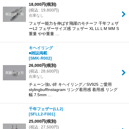
18,000
円
(税別)
(
税込
:
19,800
円
)
在庫なし
フェザー能力を伸ばす飛躍のモチーフ 千年フェザ
ーL2 フェザーサイズ感 フェザー XL LL L M MM S
重量 やや重量 …
キヘイリング
■雑誌掲載
[
SMK-R002
]
26,000
円
(税別)
(
税込
:
28,600
円
)
在庫なし
チェーン強い絆 キヘイリング／SV925 ご愛用
stylingbuffInstagram リング着用感 着用感 リング
幅 7.5mm …
千年フェザー(LL2)
[
SFLL2-F001
]
25,000
円
(税別)
(
税込
:
27,500
円
)