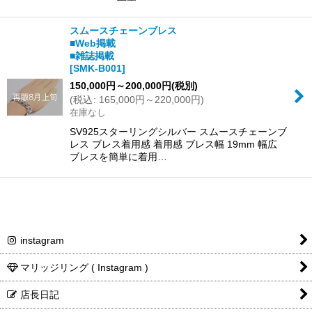
スムースチェーンブレス
■Web掲載
■雑誌掲載
[
SMK-B001
]
150,000
円
～200,000
円
(税別)
(
税込
:
165,000
円
～220,000
円
)
在庫なし
SV925スターリングシルバー スムースチェーンブ
レス ブレス着用感 着用感 ブレス幅 19mm 幅広
ブレスを簡単に着用…
instagram
マリッジリング ( Instagram )
店長日記