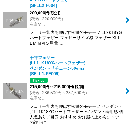
K18YGハートフェザー
[
SFLL2-F004
]
200,000
円
(税別)
(
税込
:
220,000
円
)
在庫なし
フェザー能力を伸ばす飛躍のモチーフ LL2K18YG
ハートフェザー フェザーサイズ感 フェザー XL LL
L M MM S 重量 …
千年フェザー
(LL1_K18YGハートフェザー)
ペンダント『チェーン50cm』
[
SFLL1-PE009
]
215,000
円
～216,000
円
(税別)
(
税込
:
236,500
円
～237,600
円
)
在庫なし
フェザー能力を伸ばす飛躍のモチーフ ペンダント
／LL1K18YGハートフェザー ペンダント着用感 個
人差あり／目安 おすすめ お洋服の上からシャツ
の襟下に…