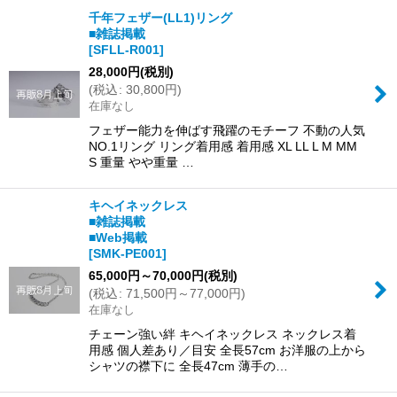
千年フェザー(LL1)リング
■雑誌掲載
並び順
:
[
SFLL-R001
]
28,000
円
(税別)
(
税込
:
30,800
円
)
絞り込む
在庫なし
フェザー能力を伸ばす飛躍のモチーフ 不動の人気
NO.1リング リング着用感 着用感 XL LL L M MM
S 重量 やや重量 …
キヘイネックレス
■雑誌掲載
■Web掲載
[
SMK-PE001
]
65,000
円
～70,000
円
(税別)
(
税込
:
71,500
円
～77,000
円
)
在庫なし
チェーン強い絆 キヘイネックレス ネックレス着
用感 個人差あり／目安 全長57cm お洋服の上から
シャツの襟下に 全長47cm 薄手の…