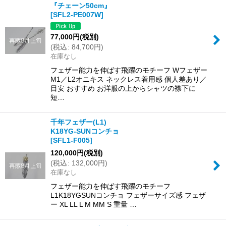
『チェーン50cm』
[
SFL2-PE007W
]
77,000
円
(税別)
(
税込
:
84,700
円
)
在庫なし
フェザー能力を伸ばす飛躍のモチーフ Wフェザー
M1／L2オニキス ネックレス着用感 個人差あり／
目安 おすすめ お洋服の上からシャツの襟下に
短…
千年フェザー(L1)
K18YG-SUNコンチョ
[
SFL1-F005
]
120,000
円
(税別)
(
税込
:
132,000
円
)
在庫なし
フェザー能力を伸ばす飛躍のモチーフ
L1K18YGSUNコンチョ フェザーサイズ感 フェザ
ー XL LL L M MM S 重量 …