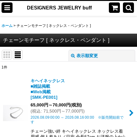
DESIGNERS JEWELRY buff
ホーム
>
チェーンモチーフ [ ネックレス・ペンダント ]
チェーンモチーフ [ ネックレス・ペンダント ]
表示順変更
閉じる
1
件
表示数
:
キヘイネックレス
■雑誌掲載
並び順
:
■Web掲載
[
SMK-PE001
]
65,000
円
～70,000
円
(税別)
絞り込む
(
税込
:
71,500
円
～77,000
円
)
2026.08.09
00:00
～
2026.08.16
00:00
※販売開始前で
す
チェーン強い絆 キヘイネックレス ネックレス着
用感 個人差あり／目安 全長57cm お洋服の上から