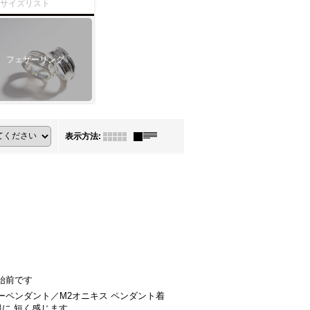
ーサイズリスト
フェザーリング
表示方法
:
始前です
ーペンダント／M2オニキス ペンダント着
服に 短く感じます…