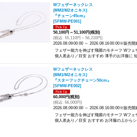
Wフェザーネックレス
(MM2/M2オニキス)
『チェーン45cm』
[
SFMW-PE001
]
50,100円
～
51,100円
(税別)
(
税込
:
55,110円
～
56,210円
)
2026.08.09
00:00
～
2026.08.16
00:00
※販売開
フェザー能力を伸ばす飛躍のモチーフ Wフェザ
個人差あり／目安 おすすめ 薄手のお洋服に 
Wフェザーネックレス
(MM1/M2オニキス)
『スターフックチェーン50cm』
[
SFMW-PE002
]
60,000円
(税別)
(
税込
:
66,000円
)
2026.08.09
00:00
～
2026.08.16
00:00
※販売開
フェザー能力を伸ばす飛躍のモチーフ Wフェザ
個人差あり／目安 おすすめ お洋服の上からシ