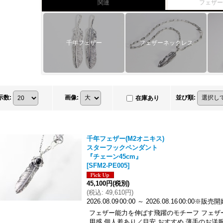
関連
フェザ
千年フェザー
フェザーネックレス
示数
:
画像
:
並び順
:
在庫あり
千年フェザー(M2オニキス)
スターフックペンダント
『チェーン45cm』
[
SFM2-PE005
]
45,100円
(税別)
(
税込
:
49,610円
)
2026.08.09
00:00
～
2026.08.16
00:00
※販売開
フェザー能力を伸ばす飛躍のモチーフ フェザ
用感 個人差あり／目安 おすすめ 薄手のお洋