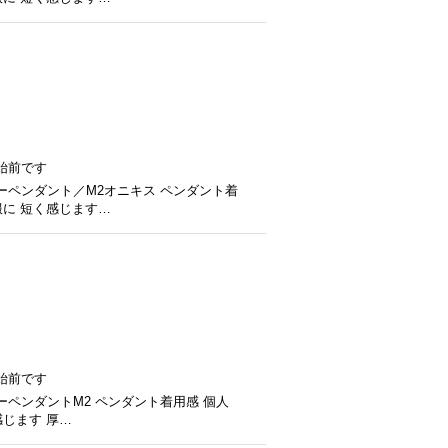
始前です
ーペンダント／M2オニキス ペンダント着
服に 短く感じます…
始前です
ペンダントM2 ペンダント着用感 個人
感じます 厚…