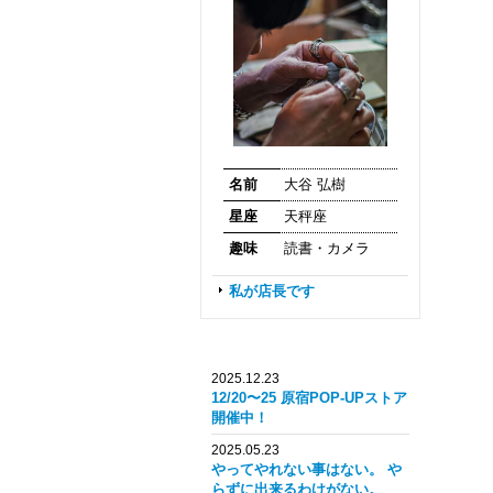
名前
大谷 弘樹
星座
天秤座
趣味
読書・カメラ
私が店長です
2025.12.23
12/20〜25 原宿POP-UPストア
開催中！
2025.05.23
やってやれない事はない。 や
らずに出来るわけがない。