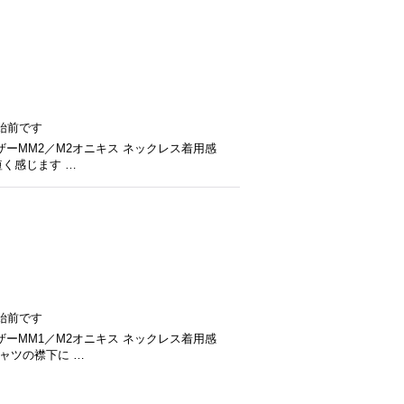
始前です
ーMM2／M2オニキス ネックレス着用感
短く感じます …
始前です
ーMM1／M2オニキス ネックレス着用感
ャツの襟下に …