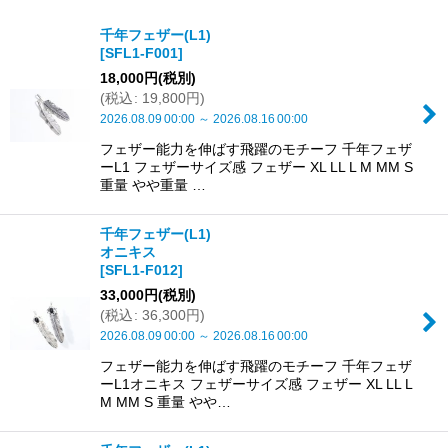
表示数
:
千年フェザー(L1)
[
SFL1-F001
]
並び順
:
18,000
円
(税別)
(
税込
:
19,800
円
)
絞り込む
2026.08.09
00:00
～
2026.08.16
00:00
フェザー能力を伸ばす飛躍のモチーフ 千年フェザ
ーL1 フェザーサイズ感 フェザー XL LL L M MM S
重量 やや重量 …
千年フェザー(L1)
オニキス
[
SFL1-F012
]
33,000
円
(税別)
(
税込
:
36,300
円
)
2026.08.09
00:00
～
2026.08.16
00:00
フェザー能力を伸ばす飛躍のモチーフ 千年フェザ
ーL1オニキス フェザーサイズ感 フェザー XL LL L
M MM S 重量 やや…