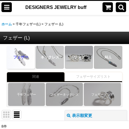
DESIGNERS JEWELRY buff
ホーム
>
千年フェザー(L)
>
フェザー (L)
フェザー (L)
フェザー
ネックレス
リング
ALL
関連
フェザーサイズリスト
千年フェザー
フェザーネックレス
フェザーリング
表示順変更
閉じる
8
件