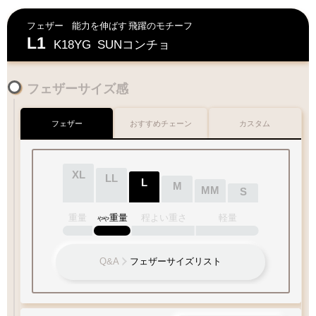
フェザー
能力を伸ばす
飛躍のモチーフ
L1
K18YG
SUNコンチョ
フェザーサイズ感
フェザー
おすすめチェーン
カスタム
XL
LL
L
M
MM
S
重量
重量
程よい重さ
軽量
やや
Q&A
フェザーサイズリスト