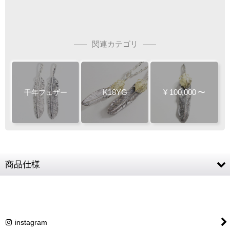
関連カテゴリ
K18YG
¥
100,000
〜
千年フェザー
商品仕様
素材
SV925 (フェザー) / K18YG (コンチョ)
フェザー
約60 × 12mm
instagram
商品詳細金額・送料
税込表記です