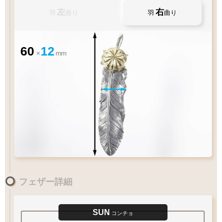
左
右
羽
曲り
羽
曲り
60
12
×
mm
お好みのアイテムを
ペンダントの状態でお届け致します
フェザー詳細
60
55
50
cm
45
40
1枚フェザー
Wフェザー
ペンダントに
SUN
ペンダント
ペンダント
フェザーをプラス
コンチョ
太目
チェーン太さ