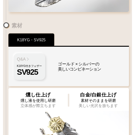
素材
K18YG・SV925
ペンダントにフェザーをプラスしたい
フェザーもチェーンも選びたい
Q&A
ゴールド
×
シルバーの
K18YG付きフェザー
美しいコンビネーション
SV925
1枚目
1枚
2枚目
必須
必須
1枚タイプ
チェーン
ビーズ
ビーズ
ペンダント
燻し仕上げ
白金/白銀仕上げ
燻し液を使用し研磨
素材そのままを研磨
立体感が際立ちます
美しい光沢を放ちます
Wフェザーにカスタム
ペンダントをカスタム
[KS002]
[KS003]
専用ページ
専用ページ