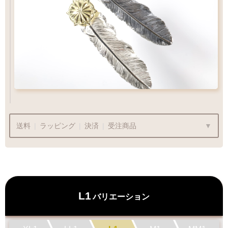
フェザー位置をご指定いただけます
フェザー位置をご指定いただけます
おまかせいただく事も可能です
おまかせいただく事も可能です
ペンダントをカスタム
Wフェザーにカスタム
送料
|
ラッピング
|
決済
|
受注商品
ラッピングも承っております
L1
バリエーション
プレゼント用でも安心してご利用いただけます