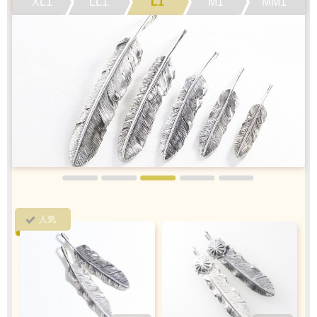
XL1
LL1
L1
M1
MM1
1商品
¥1,100
Q&A
最適なケースで
ラッピング
お届けします
クロネコ
web
コレクト
／
カード決済
ご注文完了後
『お支払い手続き』のリンクから
カード情報をご入力下さい
ご利用限度額
人気
Q&A
1回のお買い物
ご利用回数
¥300,000迄
銀行振込
ご注文完了後、メールに記載の指定口座へ