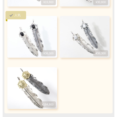
¥19,800
¥30,800
5
『
日以内
』
にお振込をお願い致します
人気
振込手数料
お客様ご負担で
お願い致します
¥36,300
¥36,300
ご注文・決済お手続き完了後
製作・お届け
『
』
となります
キャンセル・返品不可
ご注文の際は
サイズ等にご注意下さい
¥184,800