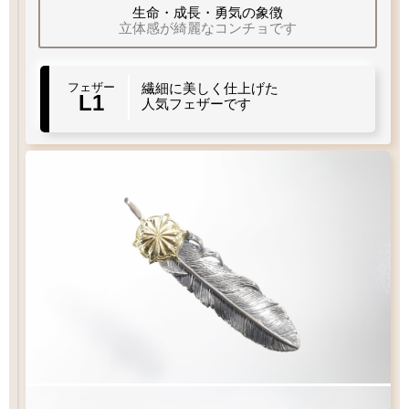
当店標準
生命・成長・勇気の象徴
細目
立体感が綺麗なコンチョです
フェザーもチェーンも選びたい
フェザー
繊細に美しく仕上げた
お好みのフェザーを1枚お選び下さい
L1
人気フェザーです
チェック：項目
（2）ペンダントの状態でお届け
白銀
¥16,500
フェザー
燻し
¥17,600
¥30,800
お好みのチェーンをお選び下さい