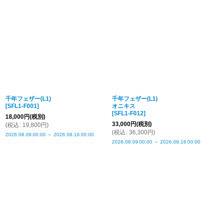
表示数
:
並び順
:
絞り込む
千年フェザー(L1)
千年フェザー(L1)
[
SFL1-F001
]
オニキス
[
SFL1-F012
]
18,000
円
(税別)
33,000
円
(税別)
(
税込
:
19,800
円
)
(
税込
:
36,300
円
)
2026.08.09
00:00
～
2026.08.16
00:00
2026.08.09
00:00
～
2026.08.16
00:00