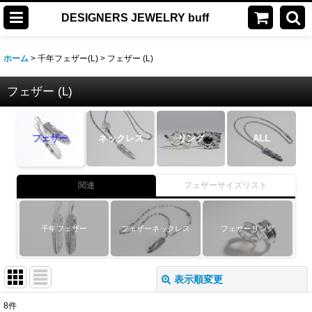
DESIGNERS JEWELRY buff
ホーム
>
千年フェザー(L)
>
フェザー (L)
フェザー (L)
フェザー
ネックレス
リング
ALL
関連
フェザーサイズリスト
千年フェザー
フェザーネックレス
フェザーリング
表示順変更
閉じる
8
件