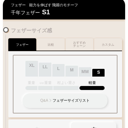
フェザー
能力を伸ばす
飛躍のモチーフ
S1
千年フェザー
フェザーサイズ感
おすすめ
フェザー
比較
カスタム
チェーン
XL
LL
L
M
MM
S
重量
重量
程よい重さ
軽量
やや
Q&A
フェザーサイズリスト