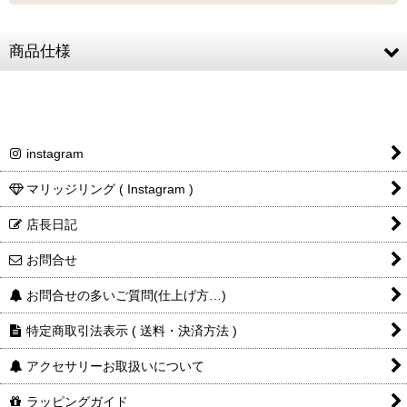
最適なケースで
ラッピング
お届けします
商品仕様
素材
SV925
フェザー
約32 × 7mm
instagram
商品詳細金額・送料
税込表記です
クロネコ
web
コレクト
／
カード決済
ご注文完了後
『お支払い手続き』のリンクから
マリッジリング ( Instagram )
カード情報をご入力下さい
店長日記
ご利用限度額
Q&A
お問合せ
1回のお買い物
ご利用回数
¥300,000迄
お問合せの多いご質問(仕上げ方…)
特定商取引法表示 ( 送料・決済方法 )
銀行振込
アクセサリーお取扱いについて
ご注文完了後、メールに記載の指定口座へ
5
ラッピングガイド
『
日以内
』
にお振込をお願い致します