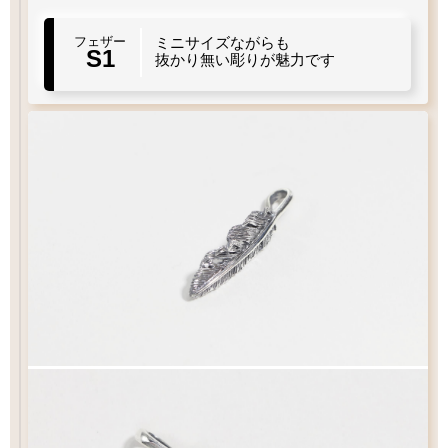
S2
フェザー
ミニサイズながらも
S1
お好みのフェザーを1枚お選び下さい
左
左
右
S1
寄り
軸
寄
寄り
右
軸
寄り
抜かり無い彫りが魅力です
り
チェック：項目
（2）ペンダントの状態でお届け
白銀
¥6,930
白銀
¥6,160
フェザー
燻し
¥8,030
燻し
¥7,260
¥9,900
¥9,900
お好みのチェーンをお選び下さい
チェック：項目