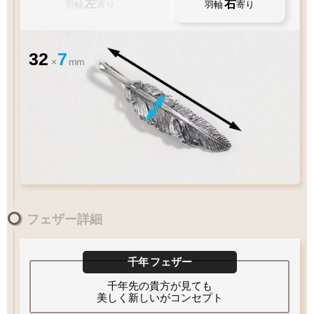
左
右
羽軸
寄り
羽軸
寄り
32
7
×
mm
お好みのアイテムを
ペンダントの状態でお届け致します
フェザー詳細
XL
60
LL
55
L
50
M
45
cm
MM
40
S
cm
1枚フェザー
Wフェザー
ペンダントに
千年
フェザー
ペンダント
ペンダント
フェザーをプラス
太目
チェーン太さ
Q&A
フェザーの曲がり
細目
千年先の貴方が見ても
細目
美しく新しいがコンセプト
フェザーもチェーンも選びたい