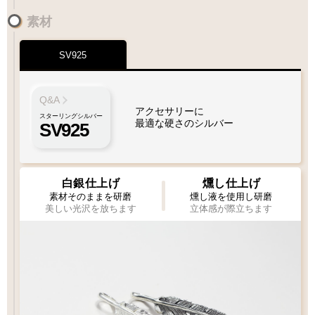
素材
SV925
ペンダントにフェザーをプラスしたい
フェザーもチェーンも選びたい
Q&A
アクセサリーに
スターリングシルバー
最適な硬さのシルバー
SV925
1枚目
1枚
2枚目
必須
必須
1枚タイプ
チェーン
ビーズ
ビーズ
ペンダント
白銀仕上げ
燻し仕上げ
素材そのままを研磨
燻し液を使用し研磨
美しい光沢を放ちます
立体感が際立ちます
Wフェザーにカスタム
ペンダントをカスタム
[KS002]
[KS003]
専用ページ
専用ページ
フェザー位置をご指定いただけます
フェザー位置をご指定いただけます
おまかせいただく事も可能です
おまかせいただく事も可能です