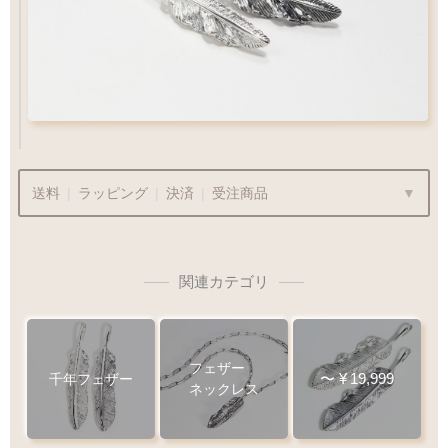
ペンダントをカスタム
Wフェザーにカスタム
送料
|
ラッピング
|
決済
|
受注商品
¥715
関連カテゴリ
商品代金
¥22,000〜
は送料無料です
ラッピングも承っております
プレゼント用でも安心してご利用いただけます
フェザー
〜
¥
19,999
千年フェザー
ネックレス
1商品
¥1,100
Q&A