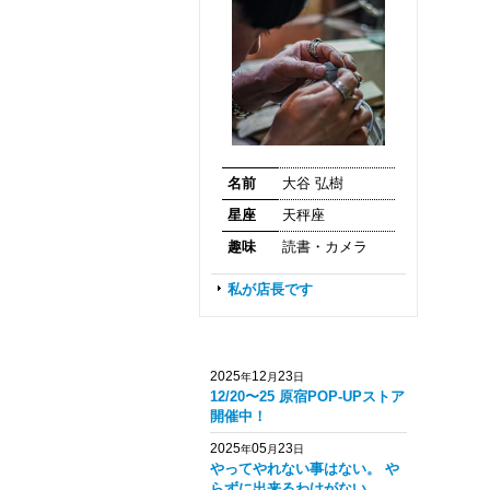
名前
大谷 弘樹
星座
天秤座
趣味
読書・カメラ
私が店長です
2025
12
23
年
月
日
12/20〜25 原宿POP-UPストア
開催中！
2025
05
23
年
月
日
やってやれない事はない。 や
らずに出来るわけがない。