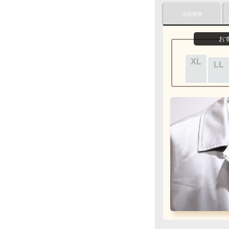
プレゼント用でも
当店標準
Q&A
おすす
おすす
お
ラッピン
カートにお
XL
XL
XL
ペンダント
LL
LL
LL
クロネコ
web
コ
ご注文完了後
『お
カード情報をご入
Q&A
ご利用回
フェ
銀行振込