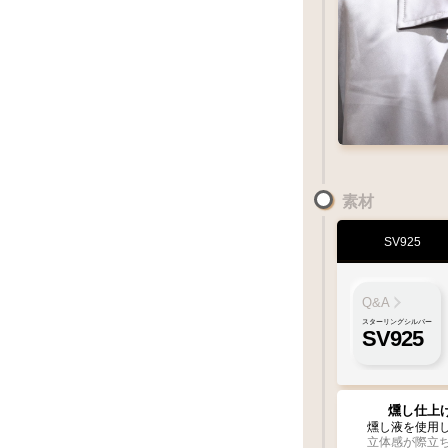
お好みのアイテ
MM
S
・
サイズ
ペンダントの状
素材
XL
SV925
LL
1枚フェザー
ペンダント
Q&A
フェ
Q&
スターリングシルバー
SV925
お好みのフェ
左
燻し仕上
曲り
チェッ
燻し液を使用
立体感が際立