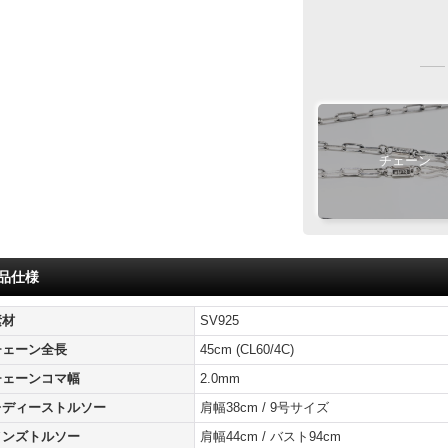
ご注文完了後、メ
5
『
日以内
』
に
1枚目
Wフェザー
チェーン
専用ペ
フェザ
ご注文・決済お
おまか
製作・お届け
品仕様
『
素材
SV925
キ
チェーン全長
45cm (CL60/4C)
サ
チェーンコマ幅
2.0mm
レディーストルソー
肩幅38cm / 9号サイズ
メンズトルソー
肩幅44cm / バスト94cm