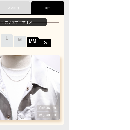
安心してご利用いただけます
やや細目
細目
1商品
¥1,100
めフェザーサイズ
めフェザーサイズ
すすめフェザーサイズ
最適なケースで
グ
すすみ下さい
お届けします
の状態でお届け致します
L
L
L
M
M
M
MM
MM
MM
S
S
S
レクト
／
カード決済
支払い手続き』のリンクから
力下さい
ご利用限度額
1回のお買い物
数
¥300,000迄
白銀
白銀
白銀
¥6,930
燻し
燻し
燻し
¥8,030
ザーもチェーンも選びたい