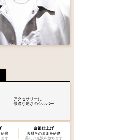
ムを
態でお届け致します
Wフェザー
L
M
ペンダント
MM
S
ザーもチェーンも選びたい
A
フェザーサイズリスト
アクセサリーに
最適な硬さのシルバー
ザーを1枚お選び下さい
MM1
S2
右
げ
白銀仕上げ
寄り
右
左
ク：項目
曲り
軸
寄り
し研磨
素材そのままを研磨
ちます
美しい光沢を放ちます