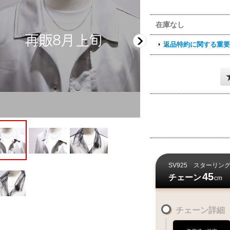
在庫なし
返品特約に関する重要
SV925
スターリン
45
チェーン
cm
チェーン詳細