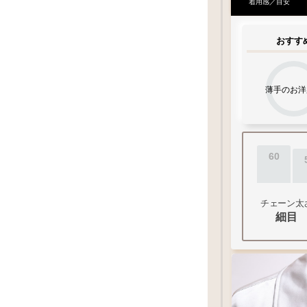
着用感／目安
おすす
薄手のお洋
60
チェーン太
細目