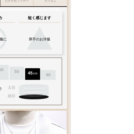
おすすめフェザー
カスタム
め
短く感じます
服に
厚手のお洋服
55
50
45
cm
40
太目
さ
細目