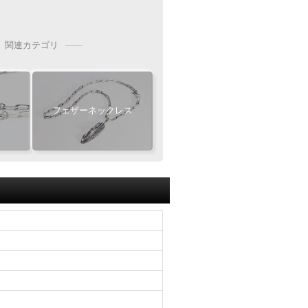
ールに記載の指定口座へ
お振込をお願い致します
2枚目
必須
チェーン
関連カテゴリ
ビーズ
振込手数料
お客様ご負担で
お願い致します
にカスタム
[KS002]
フェザーネックレス
ージ
ー位置をご指定いただけます
手続き完了後
せいただく事も可能です
』
となります
ャンセル・返品不可
ご注文の際は
Wフェザーにカスタム
イズ等にご注意下さい