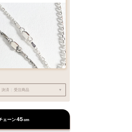
ンダントの状態でお届け
フェザー
13,200
¥9,900
ェーンをお選び下さい
ク：項目
決済
|
受注商品
ンダントの状態でお届け
,000〜
は送料無料です
45
チェーン
cm
チェーン
っております