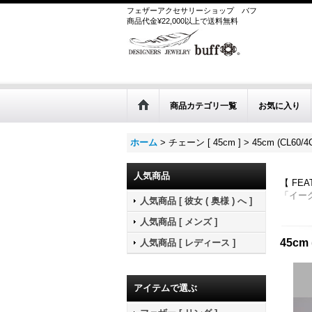
フェザーアクセサリーショップ
バフ
商品代金¥22,000以上で送料無料
商品カテゴリ一覧
お気に入り
ホーム
>
チェーン [ 45cm ]
>
45cm (CL60/4
人気商品
【 FE
「イー
人気商品 [ 彼女 ( 奥様 ) へ ]
人気商品 [ メンズ ]
45cm 
人気商品 [ レディース ]
アイテムで選ぶ