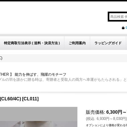
特定商取引法表示 ( 送料・決済方法 )
ご利用案内
ラッピングガイド
C)
ATHER 】 能力を伸ばす、飛躍のモチーフ
グルの羽を誰かに贈る時は、寄贈者と受取人の両方へ幸運がもたらされる」と
(CL60/4C)
[
CL011
]
販売価格
:
6,300円～
(
税込
:
6,930円～8,030円
)
オプションにより価格が変わる