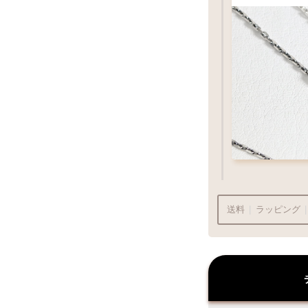
（2）ペ
¥
お好みのチ
チェッ
送料
|
ラッピング
|
（2）ペ
¥715
商品代金
¥22
ラッピングも承