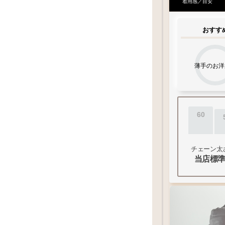
着用感／目安
おすす
薄手のお洋
60
チェーン太
当店標