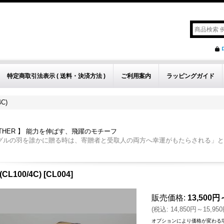
特定商取引法表示 ( 送料・決済方法 )
ご利用案内
ラッピングガイド
4C)
ATHER 】 能力を伸ばす、飛躍のモチーフ
グルの羽を誰かに贈る時は、寄贈者と受取人の両方へ幸運がもたらされる」と
(CL100/4C)
[
CL004
]
販売価格
:
13,500円
(
税込
:
14,850円～15,95
オプションにより価格が変わる