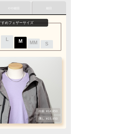
安心してご利用いただけます
やや細目
細目
1商品
¥1,100
すすめフェザーサイズ
最適なケースで
グ
すすみ下さい
お届けします
の状態でお届け致します
L
M
MM
S
レクト
／
カード決済
支払い手続き』のリンクから
力下さい
ご利用限度額
1回のお買い物
数
¥300,000迄
白銀
¥14,850
燻し
¥15,950
ザーもチェーンも選びたい