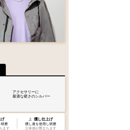
ムを
態でお届け致します
Wフェザー
L
M
ペンダント
MM
S
ザーもチェーンも選びたい
A
フェザーサイズリスト
アクセサリーに
最適な硬さのシルバー
ザーを1枚お選び下さい
M1
M2
右
上げ
燻し仕上げ
上
曲り
右
左
ク：項目
曲り
曲り
を研磨
燻し液を使用し研磨
ちます
立体感が際立ちます