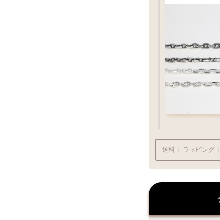
（2）ペ
お好みのチ
チェッ
送料
|
ラッピング
|
（2）ペ
¥715
商品代金
¥22
ラッピングも承