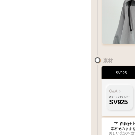
お好みのアイテ
M
サイズ
ペンダントの状
素材
XL
SV925
LL
1枚フェザー
ペンダント
Q&A
フェ
Q&
スターリングシルバー
SV925
お好みのフェ
左
白銀仕
下
曲り
チェッ
素材そのまま
美しい光沢を放