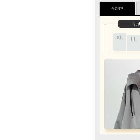
プレゼント用でも
当店標準
Q&A
お
ラッピン
カートにお
XL
ペンダント
LL
クロネコ
web
コ
ご注文完了後
『お
カード情報をご入
Q&A
ご利用回
フェ
銀行振込