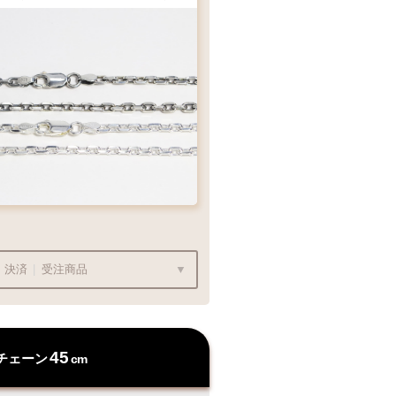
ンダントの状態でお届け
フェザー
¥15,400
¥15,400
ェーンをお選び下さい
ク：項目
決済
|
受注商品
ンダントの状態でお届け
,000〜
は送料無料です
45
チェーン
cm
チェーン
っております