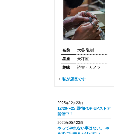
名前
大谷 弘樹
星座
天秤座
趣味
読書・カメラ
私が店長です
2025
12
23
年
月
日
12/20〜25 原宿POP-UPストア
開催中！
2025
05
23
年
月
日
やってやれない事はない。 や
らずに出来るわけがない。