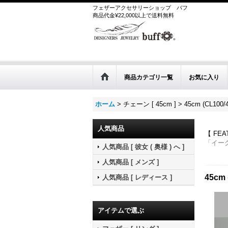
フェザーアクセサリーショップ
バフ
商品代金¥22,000以上で送料無料
商品カテゴリ一覧
お気に入り
ホーム
>
チェーン [ 45cm ]
>
45cm (CL100/
人気商品
【 FE
「イー
人気商品 [ 彼女 ( 奥様 ) へ ]
人気商品 [ メンズ ]
45cm 
人気商品 [ レディース ]
アイテムで選ぶ