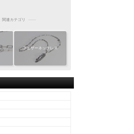
めフェザーサイズ
めフェザーサイズ
ールに記載の指定口座へ
お振込をお願い致します
2枚目
必須
チェーン
L
L
関連カテゴリ
M
M
ビーズ
MM
MM
振込手数料
S
S
お客様ご負担で
お願い致します
にカスタム
[KS002]
フェザーネックレス
ージ
ー位置をご指定いただけます
手続き完了後
せいただく事も可能です
』
となります
白銀
白銀
ャンセル・返品不可
燻し
燻し
ご注文の際は
Wフェザーにカスタム
イズ等にご注意下さい