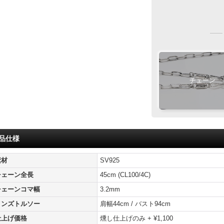
おすす
おすす
ご注文完了後、メ
5
『
日以内
』
に
XL
XL
LL
LL
1枚目
Wフェザー
チェーン
専用ペ
フェザ
ご注文・決済お
おまか
製作・お届け
品仕様
『
素材
SV925
キ
チェーン全長
45cm (CL100/4C)
サ
チェーンコマ幅
3.2mm
メンズトルソー
肩幅44cm / バスト94cm
仕上げ価格
燻し仕上げのみ + ¥1,100