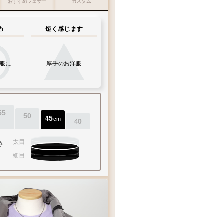
おすすめフェザー
カスタム
め
短く感じます
服に
厚手のお洋服
55
50
45
cm
40
太目
さ
準
細目