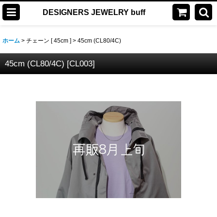
DESIGNERS JEWELRY buff
ホーム
>
チェーン [ 45cm ]
>
45cm (CL80/4C)
45cm (CL80/4C)
[
CL003
]