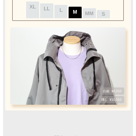
XL
XL
LL
LL
L
L
M
M
MM
MM
S
S
クロネコ
web
コレクト
／
カード決済
ご注文完了後
『お支払い手続き』のリンクから
カード情報をご入力下さい
フェザーもチェーンも選びたい
ご利用限度額
Q&A
1回のお買い物
ご利用回数
¥300,000迄
白銀
白銀
¥8,910
1枚目
2枚目
必須
チェーン
ビーズ
燻し
燻し
¥10,010
銀行振込
ご注文完了後、メールに記載の指定口座へ
おすすめフェザーサイズ
5
『
日以内
』
にお振込をお願い致します
Wフェザーにカスタム
[KS002]
XL
LL