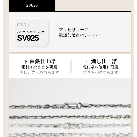
XL
SV925
1枚フェザー
Wフェザー
LL
L
M
ペンダント
ペンダント
MM
S
Q&A
フェザーもチェーンも選びたい
Q&A
フェザーサイズリスト
アクセサリーに
スターリングシルバー
最適な硬さのシルバー
SV925
お好みのフェザーを1枚お選び下さい
M1
M2
左
右
白銀仕上げ
燻し仕上げ
曲り
曲り
チェック：項目
下
上
右
左
曲り
曲り
素材そのままを研磨
燻し液を使用し研磨
（2）ペンダントの状態でお届け
美しい光沢を放ちます
立体感が際立ちます
フェザー
¥15,400
¥15,400