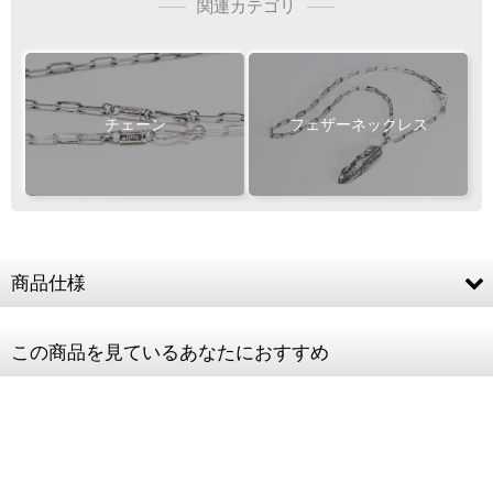
L
関連カテゴリ
M
MM
S
振込手数料
専用ページ
お客様ご負担で
フェザー位置をご指定いただけます
お願い致します
おまかせいただく事も可能です
チェーン
フェザーネックレス
Wフェザーにカスタム
ご注文・決済お手続き完了後
製作・お届け
『
』
となります
商品仕様
白銀
キャンセル・返品不可
燻し
素材
SV925
ご注文の際は
この商品を見ているあなたにおすすめ
サイズ等にご注意下さい
チェーン全長
45cm (CL80/4C)
チェーンコマ
2.6mm
幅
レディースト
肩幅38cm / 9号サイズ