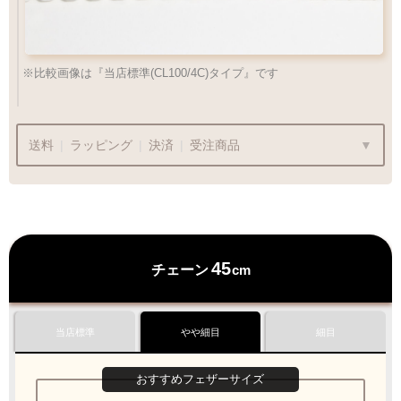
お好みのチェーンをお選び下さい
チェック：項目
※比較画像は『当店標準(CL100/4C)タイプ』です
（2）ペンダントの状態でお届け
送料
|
ラッピング
|
決済
|
受注商品
チェーン
¥715
商品代金
¥22,000〜
は送料無料です
45
チェーン
cm
ラッピングも承っております
プレゼント用でも安心してご利用いただけます
カートにおすすみ下さい
ペンダントの状態でお届け致します
当店標準
やや細目
細目
1商品
¥1,100
Q&A
最適なケースで
おすすめフェザーサイズ
おすすめフェザーサイズ
ラッピング
お届けします