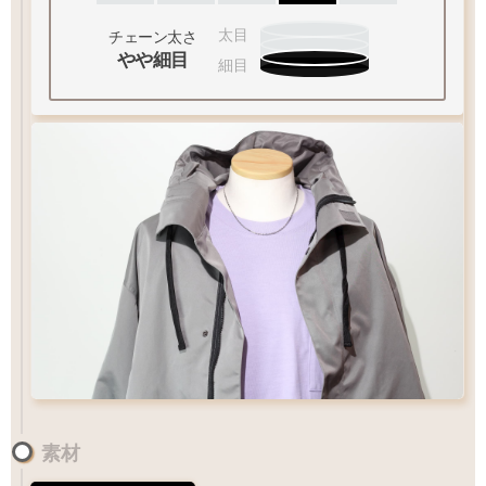
太目
チェーン太さ
やや細目
細目
お好みのアイテムを
M
サイズ
ペンダントの状態でお届け致します
素材