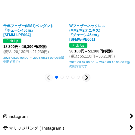
ルソー
メンズトルソ
肩幅44cm / バスト94cm
ー
千年フェザー(MM1)ペンダント
Wフェザーネックレス
仕上げ価格
燻し仕上げのみ + ¥1,100
『チェーン45cm』
(MM2/M2オニキス)
[
SFMM1-PE004
]
『チェーン45cm』
留め具につい
チェーンの留め具は、写真と異なる場合がござい
[
SFMW-PE001
]
て
ます、ご了承下さい
18,300
円
～19,300
円
(税別)
50,100
円
～51,100
円
(税別)
(
税込
:
20,130
円
～21,230
円
)
商品詳細金
税込表記です
(
税込
:
55,110
円
～56,210
円
)
2026.08.09
00:00
～
2026.08.16
00:00
※販
額・送料
売開始前です
2026.08.09
00:00
～
2026.08.16
00:00
※販
売開始前です
instagram
マリッジリング ( Instagram )