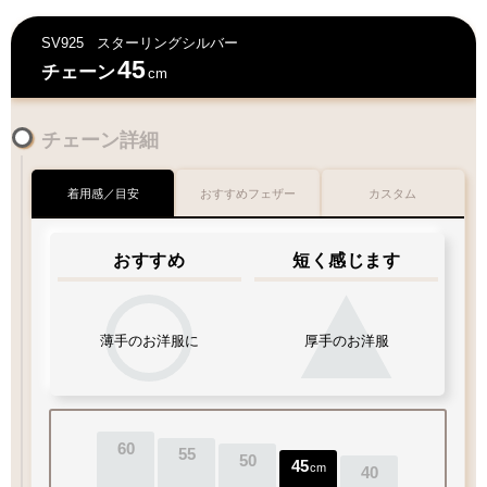
SV925
スターリングシルバー
45
チェーン
cm
チェーン詳細
着用感／目安
おすすめフェザー
カスタム
おすすめ
短く感じます
薄手のお洋服に
厚手のお洋服
60
55
50
45
cm
40