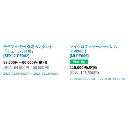
千年フェザー(XL2)ペンダント
マイクロフェザーネックレス
『チェーン50cm』
｜Pt900｜
[
SFXL2-PE002
]
[
MI-PE006
]
59,000
円
～60,000
円
(税別)
(
税込
:
64,900
円
～66,000
円
)
115,000
円
(税別)
(
税込
:
126,500
円
)
2026.08.09
00:00
～
2026.08.16
00:00
2026.08.09
00:00
～
2026.08.16
00:00