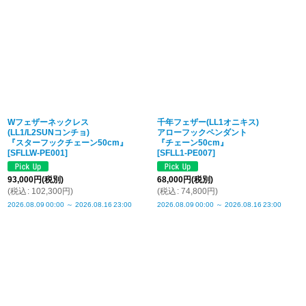
Wフェザーネックレス
千年フェザー(LL1オニキス)
(LL1/L2SUNコンチョ)
アローフックペンダント
『スターフックチェーン50cm』
『チェーン50cm』
[
SFLLW-PE001
]
[
SFLL1-PE007
]
93,000
円
(税別)
68,000
円
(税別)
(
税込
:
102,300
円
)
(
税込
:
74,800
円
)
2026.08.09
00:00
～
2026.08.16
23:00
2026.08.09
00:00
～
2026.08.16
23:00