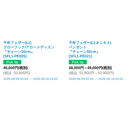
千年フェザー(L1)
千年フェザー(L1オニキス)
クローフック/アローメディスン
ペンダント
『チェーン50cm』
『チェーン50cm』
[
SFL1-PE005
]
[
SFL1-PE021
]
46,000
円
(税別)
48,000
円
～49,000
円
(税別)
(
税込
:
50,600
円
)
(
税込
:
52,800
円
～53,900
円
)
2026.08.09
00:00
～
2026.08.16
23:00
2026.08.09
00:00
～
2026.08.16
23:00