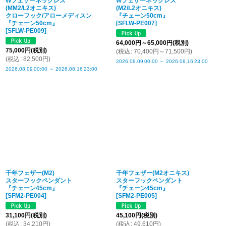
Wフェザーネックレス
Wフェザーネックレス
(MM2/L2オニキス)
(M2/L2オニキス)
クローフック/アローメディスン
『チェーン50cm』
『チェーン50cm』
[
SFLW-PE007
]
[
SFLW-PE009
]
64,000
円
～65,000
円
(税別)
75,000
円
(税別)
(
税込
:
70,400
円
～71,500
円
)
(
税込
:
82,500
円
)
2026.08.09
00:00
～
2026.08.16
23:00
2026.08.09
00:00
～
2026.08.16
23:00
千年フェザー(M2)
千年フェザー(M2オニキス)
スターフックペンダント
スターフックペンダント
『チェーン45cm』
『チェーン45cm』
[
SFM2-PE004
]
[
SFM2-PE005
]
31,100
円
(税別)
45,100
円
(税別)
(
税込
:
34,210
円
)
(
税込
:
49,610
円
)