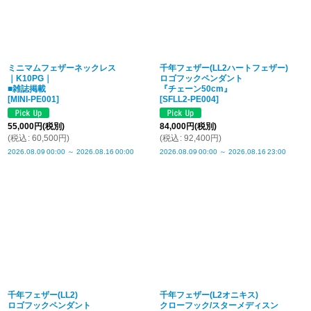
ミニマムフェザーネックレス
千年フェザー(LL2ハートフェザー)
｜K10PG｜
ロゴフックペンダント
■雑誌掲載
『チェーン50cm』
[
MINI-PE001
]
[
SFLL2-PE004
]
55,000
円
(税別)
84,000
円
(税別)
(
税込
:
60,500
円
)
(
税込
:
92,400
円
)
2026.08.09
00:00
～
2026.08.16
00:00
2026.08.09
00:00
～
2026.08.16
23:00
千年フェザー(LL2)
千年フェザー(L2オニキス)
ロゴフックペンダント
クローフック/スターメディスン