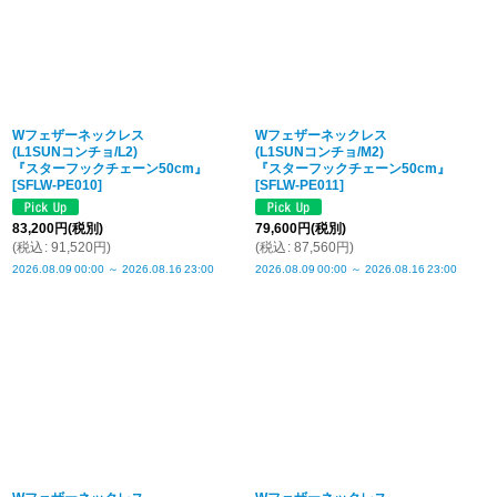
Wフェザーネックレス
Wフェザーネックレス
(L1SUNコンチョ/L2)
(L1SUNコンチョ/M2)
『スターフックチェーン50cm』
『スターフックチェーン50cm』
[
SFLW-PE010
]
[
SFLW-PE011
]
83,200
円
(税別)
79,600
円
(税別)
(
税込
:
91,520
円
)
(
税込
:
87,560
円
)
2026.08.09
00:00
～
2026.08.16
23:00
2026.08.09
00:00
～
2026.08.16
23:00