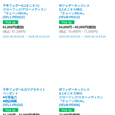
千年フェザー(L1オニキス)
Wフェザーネックレス
クローフック/アローメディスン
(L1オニキス/M2)
『チェーン50cm』
『チェーン50cm』
[
SFL1-PE0022
]
[
SFLW-PE012
]
61,000
円
(税別)
64,000
円
～65,000
円
(税別)
(
税込
:
67,100
円
)
(
税込
:
70,400
円
～71,500
円
)
2026.08.09
00:00
～
2026.08.16
23:00
2026.08.09
00:00
～
2026.08.16
23:00
千年フェザー(L1)マグネサイト
Wフェザーネックレス
ペンダント
(L1オニキス/M1)
■衣装協力
クローフック/スターメディスン
■雑誌掲載
『チェーン50cm』
[
SFL1-PE020
]
[
SFLW-PE008
]