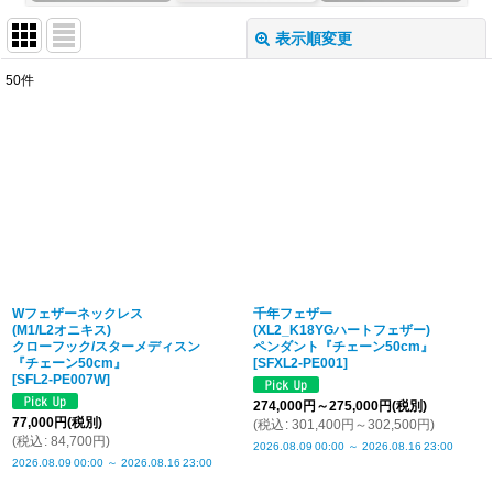
表示順変更
閉じる
50
件
表示数
:
並び順
:
絞り込む
Wフェザーネックレス
千年フェザー
(M1/L2オニキス)
(XL2_K18YGハートフェザー)
クローフック/スターメディスン
ペンダント『チェーン50cm』
『チェーン50cm』
[
SFXL2-PE001
]
[
SFL2-PE007W
]
274,000
円
～275,000
円
(税別)
77,000
円
(税別)
(
税込
:
301,400
円
～302,500
円
)
(
税込
:
84,700
円
)
2026.08.09
00:00
～
2026.08.16
23:00
2026.08.09
00:00
～
2026.08.16
23:00