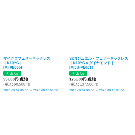
マイクロフェザーネックレス
SUNジュエル × フェザーネックレス
｜K10YG｜
｜K10YG × ダイヤモンド｜
[
MI-PE005
]
[
MIJU-PE001
]
55,000
円
(税別)
125,000
円
(税別)
(
税込
:
60,500
円
)
(
税込
:
137,500
円
)
2026.08.09
00:00
～
2026.08.16
00:00
2026.08.09
00:00
～
2026.08.16
00:00