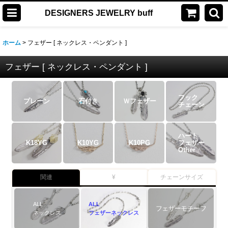
DESIGNERS JEWELRY buff
ホーム
>
フェザー [ ネックレス・ペンダント ]
フェザー [ ネックレス・ペンダント ]
フック
プレーン
石付き
Ｗフェザー
チェーン
ハート
K18YG
K10YG
K10PG
フェザー
Other
関連
¥
チェーンサイズ
ALL
ALL
フェザーモチーフ
ネックレス
フェザーネックレス