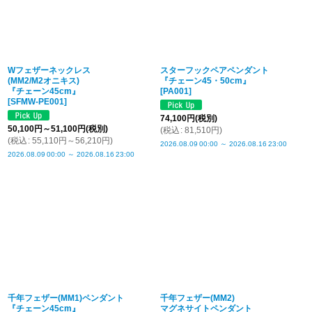
Wフェザーネックレス
スターフックペアペンダント
(MM2/M2オニキス)
『チェーン45・50cm』
『チェーン45cm』
[
PA001
]
[
SFMW-PE001
]
74,100
円
(税別)
50,100
円
～51,100
円
(税別)
(
税込
:
81,510
円
)
(
税込
:
55,110
円
～56,210
円
)
2026.08.09
00:00
～
2026.08.16
23:00
2026.08.09
00:00
～
2026.08.16
23:00
千年フェザー(MM1)ペンダント
千年フェザー(MM2)
『チェーン45cm』
マグネサイトペンダント