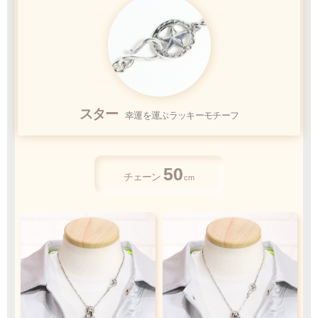
クロネコ
web
コレクト
／
カード決済
スター
幸運を運ぶラッキーモチーフ
ご注文完了後
『お支払い手続き』のリンクから
カード情報をご入力下さい
50
ご利用限度額
チェーン
cm
Q&A
1回のお買い物
ご利用回数
¥300,000迄
銀行振込
ご注文完了後、メールに記載の指定口座へ
5
『
日以内
』
にお振込をお願い致します