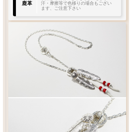
太目
当店標準
やや細目
細目
鹿革
汗・摩擦等で色移りの場合もござい
ます、ご注意下さい
L1
L2
メディスン
直径
左
右
曲り
曲り
右
左
曲り
曲り
アロー
スター
スターS
17
15.5
12
mm
mm
mm
フック
タイプ
イーグル
シンプル
シンプル
S
クロー
Q&A
フックチェーンの長さ
¥30,800
¥19,800