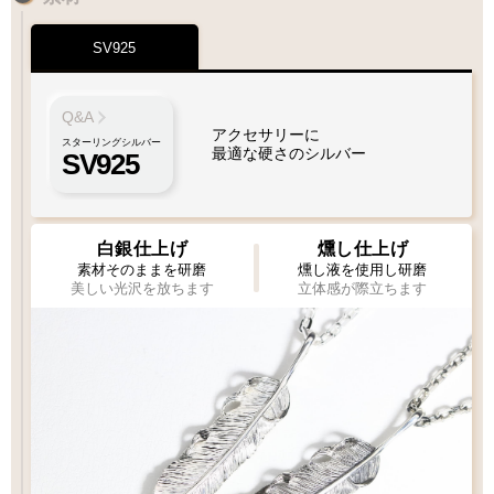
¥2,200
SV925
Q&A
アクセサリーに
スターリングシルバー
最適な硬さのシルバー
SV925
白銀仕上げ
燻し仕上げ
素材そのままを研磨
燻し液を使用し研磨
美しい光沢を放ちます
立体感が際立ちます