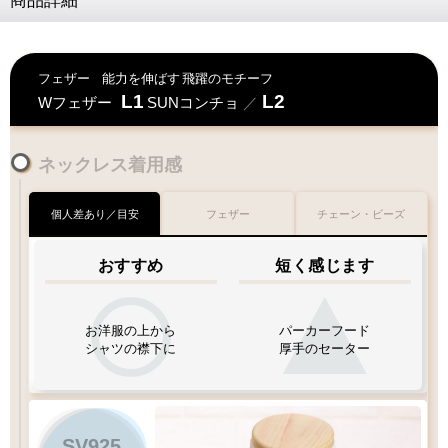
商品詳細
フェザー
能力を伸ばす
飛躍のモチーフ
L1
L2
Wフェザー
SUNコンチョ
／
ネックレス着用感
個人差あり／目安
フェザー
チェーン・ビーズ
おすすめ
短く感じます
お洋服の上から
パーカーフード
シャツの襟下に
厚手のセーター
SV925