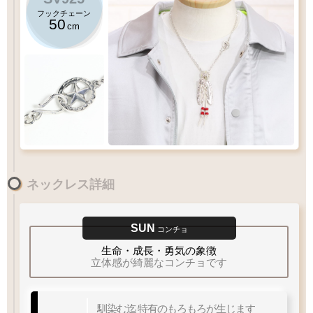
フックチェーン
50
cm
(
L1
)
50
千年フェザー
SUNコンチョ
スターフックチェーン
cm
ネックレス詳細
(
L2
)
千年フェザー
Lサイズ
のフェザーにおすすめチェーン
60
12
×
mm
SUN
コンチョ
XL
60
LL
55
L
50
M
cm
45
MM
S
生命・成長・勇気の象徴
40
立体感が綺麗なコンチョです
Q&A
フェザーサイズリスト
チェーン
太さ
馴染む迄
特有のもろもろが生じます