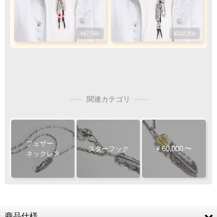
振込手数料
お客様ご負担で
お願い致します
¥87,560
¥102,300
関連カテゴリ
ご注文・決済お手続き完了後
製作・お届け
『
』
となります
キャンセル・返品不可
フェザー
¥
60,000
〜
スターフック
ご注文の際は
ネックレス
サイズ等にご注意下さい
商品仕様