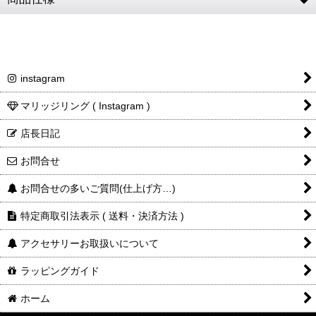
SV925 (フェザー・フックチェーン・メディスン・ビ
素材
ーズパーツ) / ビーズ (ホワイトハーツ) / 鹿革
フェザー
約60 × 12mm
instagram
チェーン
50cm (CL100/4C) ※パーツ全て含む
マリッジリング ( Instagram )
全長
店長日記
チェーン
3.2mm
コマ幅
お問合せ
メンズト
肩幅44cm / バスト94cm
お問合せの多いご質問(仕上げ方…)
ルソー
レザーに
水濡れ、汗、摩擦などにより衣服等へ色移りする場
特定商取引法表示 ( 送料・決済方法 )
ついて
合がございます。十分にご注意下さい。
アクセサリーお取扱いについて
商品詳細
税込表記です
金額・送
ラッピングガイド
料
ホーム