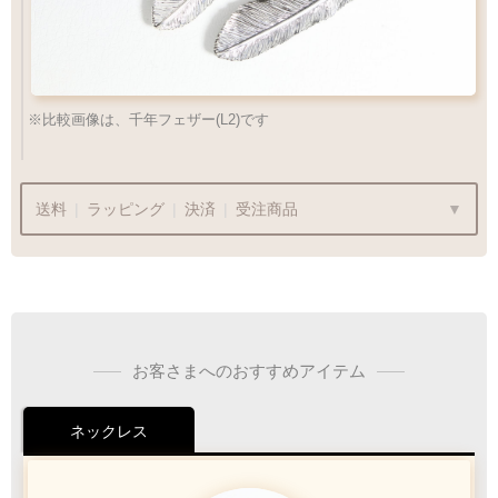
※比較画像は、千年フェザー(L2)です
送料
|
ラッピング
|
決済
|
受注商品
ラッピングも承っております
お客さまへのおすすめアイテム
プレゼント用でも安心してご利用いただけます
ネックレス
1商品
¥1,100
Q&A
最適なケースで
ラッピング
お届けします