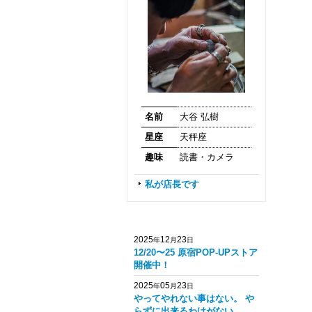
名前
大谷 弘樹
星座
天秤座
趣味
読書・カメラ
私が店長です
2025
12
23
年
月
日
12/20〜25 原宿POP-UPストア
開催中！
2025
05
23
年
月
日
やってやれない事はない。 や
らずに出来るわけがない。