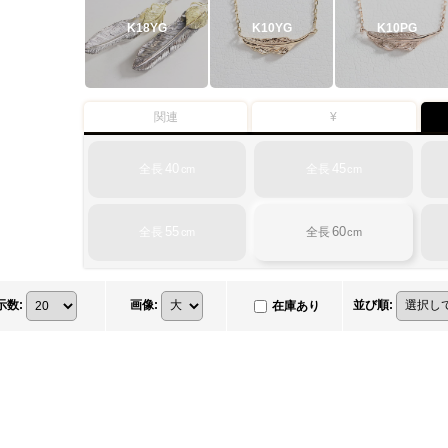
K18YG
K10YG
K10PG
関連
¥
40
45
全長
全長
cm
cm
55
60
全長
全長
cm
cm
示数
:
画像
:
並び順
:
在庫あり