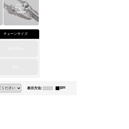
ハート
フェザー
Other
チェーンサイズ
50
全長
cm
ALL
表示方法
: