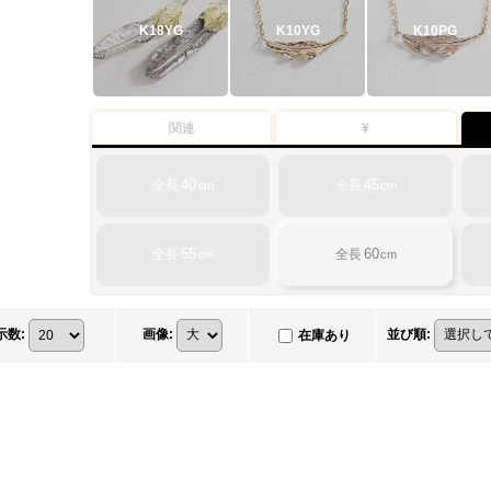
K18YG
K10YG
K10PG
関連
¥
40
45
全長
全長
cm
cm
55
60
全長
全長
cm
cm
示数
:
画像
:
並び順
:
在庫あり