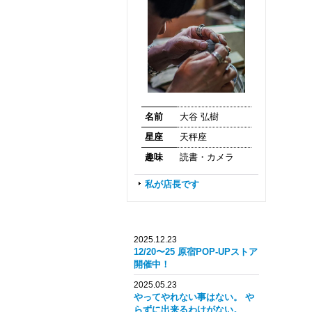
名前
大谷 弘樹
星座
天秤座
趣味
読書・カメラ
私が店長です
2025.12.23
12/20〜25 原宿POP-UPストア
開催中！
2025.05.23
やってやれない事はない。 や
らずに出来るわけがない。