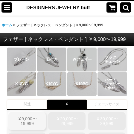
DESIGNERS JEWELRY buff
ホーム
>
フェザー [ ネックレス・ペンダント ] ￥9,000〜19,999
フェザー [ ネックレス・ペンダント ] ￥9,000〜19,999
フック
プレーン
石付き
Ｗフェザー
チェーン
ハート
K18YG
K10YG
K10PG
フェザー
Other
関連
¥
チェーンサイズ
9,000
20,000
30,000
¥
〜
¥
〜
¥
〜
19,999
29,999
39,999