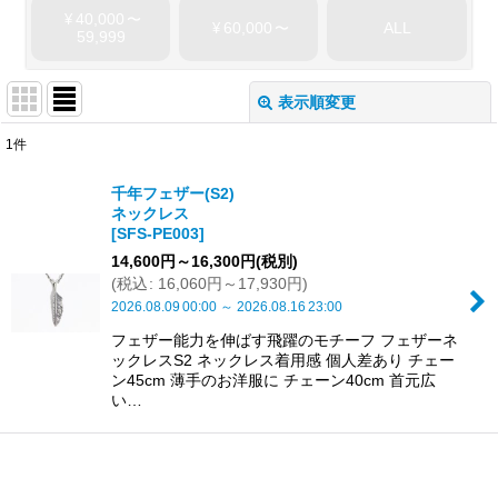
40,000
¥
〜
60,000
ALL
¥
〜
59,999
表示順変更
閉じる
1
件
表示数
:
千年フェザー(S2)
ネックレス
並び順
:
[
SFS-PE003
]
14,600
円
～16,300
円
(税別)
(
税込
:
16,060
円
～17,930
円
)
絞り込む
2026.08.09
00:00
～
2026.08.16
23:00
フェザー能力を伸ばす飛躍のモチーフ フェザーネ
ックレスS2 ネックレス着用感 個人差あり チェー
ン45cm 薄手のお洋服に チェーン40cm 首元広
い…