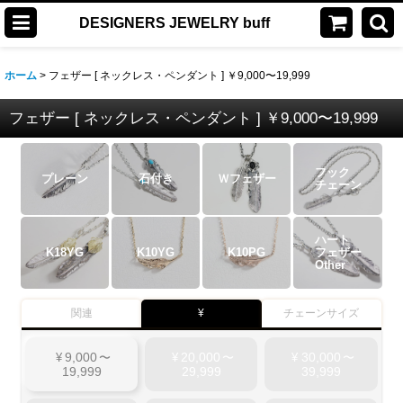
DESIGNERS JEWELRY buff
ホーム
>
フェザー [ ネックレス・ペンダント ] ￥9,000〜19,999
フェザー [ ネックレス・ペンダント ] ￥9,000〜19,999
フック
プレーン
石付き
Ｗフェザー
チェーン
ハート
K18YG
K10YG
K10PG
フェザー
Other
関連
¥
チェーンサイズ
9,000
20,000
30,000
¥
〜
¥
〜
¥
〜
19,999
29,999
39,999