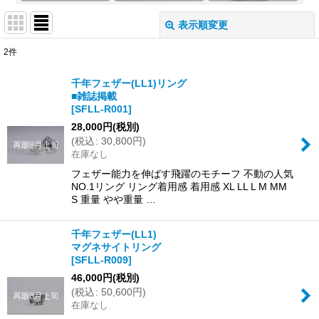
表示順変更
閉じる
2
件
表示数
:
千年フェザー(LL1)リング
■雑誌掲載
並び順
:
[
SFLL-R001
]
28,000
円
(税別)
(
税込
:
30,800
円
)
絞り込む
在庫なし
フェザー能力を伸ばす飛躍のモチーフ 不動の人気
NO.1リング リング着用感 着用感 XL LL L M MM
S 重量 やや重量 …
千年フェザー(LL1)
マグネサイトリング
[
SFLL-R009
]
46,000
円
(税別)
(
税込
:
50,600
円
)
在庫なし