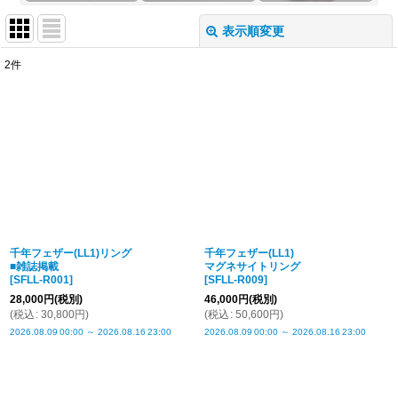
表示順変更
閉じる
2
件
表示数
:
並び順
:
絞り込む
千年フェザー(LL1)リング
千年フェザー(LL1)
■雑誌掲載
マグネサイトリング
[
SFLL-R001
]
[
SFLL-R009
]
28,000
円
(税別)
46,000
円
(税別)
(
税込
:
30,800
円
)
(
税込
:
50,600
円
)
2026.08.09
00:00
～
2026.08.16
23:00
2026.08.09
00:00
～
2026.08.16
23:00