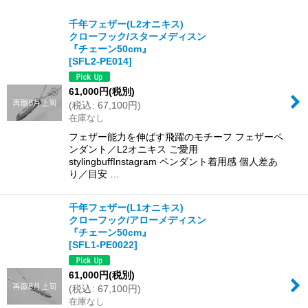
表示数
:
千年フェザー(L2オニキス)
クローフック/スターメディスン
並び順
:
『チェーン50cm』
[
SFL2-PE014
]
絞り込む
61,000
円
(税別)
(
税込
:
67,100
円
)
在庫なし
フェザー能力を伸ばす飛躍のモチーフ フェザーペ
ンダント／L2オニキス ご愛用
stylingbuffInstagram ペンダント着用感 個人差あ
り／目安 …
千年フェザー(L1オニキス)
クローフック/アローメディスン
『チェーン50cm』
[
SFL1-PE0022
]
61,000
円
(税別)
(
税込
:
67,100
円
)
在庫なし