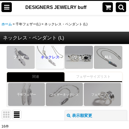
DESIGNERS JEWELRY buff
ホーム
>
千年フェザー(L)
>
ネックレス・ペンダント (L)
ネックレス・ペンダント (L)
フェザー
ネックレス
リング
ALL
関連
フェザーサイズリスト
千年フェザー
フェザーネックレス
フェザーリング
表示順変更
閉じる
16
件