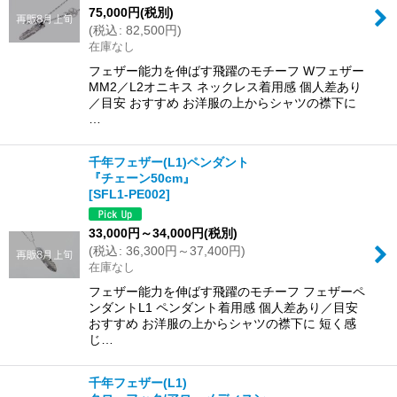
75,000
円
(税別)
(
税込
:
82,500
円
)
在庫なし
フェザー能力を伸ばす飛躍のモチーフ Wフェザー
MM2／L2オニキス ネックレス着用感 個人差あり
／目安 おすすめ お洋服の上からシャツの襟下に
…
千年フェザー(L1)ペンダント
『チェーン50cm』
[
SFL1-PE002
]
33,000
円
～34,000
円
(税別)
(
税込
:
36,300
円
～37,400
円
)
在庫なし
フェザー能力を伸ばす飛躍のモチーフ フェザーペ
ンダントL1 ペンダント着用感 個人差あり／目安
おすすめ お洋服の上からシャツの襟下に 短く感
じ…
千年フェザー(L1)