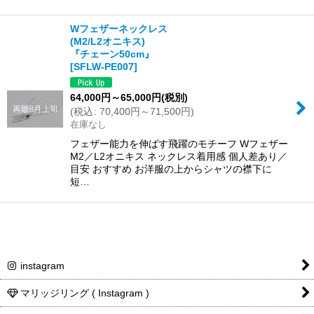
Wフェザーネックレス
(M2/L2オニキス)
『チェーン50cm』
[
SFLW-PE007
]
64,000
円
～65,000
円
(税別)
(
税込
:
70,400
円
～71,500
円
)
在庫なし
フェザー能力を伸ばす飛躍のモチーフ Wフェザー
M2／L2オニキス ネックレス着用感 個人差あり／
目安 おすすめ お洋服の上からシャツの襟下に
短…
instagram
マリッジリング ( Instagram )