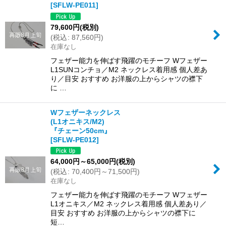
[
SFLW-PE011
]
79,600
円
(税別)
(
税込
:
87,560
円
)
在庫なし
フェザー能力を伸ばす飛躍のモチーフ Wフェザー
L1SUNコンチョ／M2 ネックレス着用感 個人差あ
り／目安 おすすめ お洋服の上からシャツの襟下
に …
Wフェザーネックレス
(L1オニキス/M2)
『チェーン50cm』
[
SFLW-PE012
]
64,000
円
～65,000
円
(税別)
(
税込
:
70,400
円
～71,500
円
)
在庫なし
フェザー能力を伸ばす飛躍のモチーフ Wフェザー
L1オニキス／M2 ネックレス着用感 個人差あり／
目安 おすすめ お洋服の上からシャツの襟下に
短…