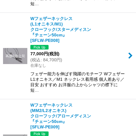
短…
Wフェザーネックレス
(L1オニキス/M1)
クローフック/スターメディスン
『チェーン50cm』
[
SFLW-PE008
]
77,000
円
(税別)
(
税込
:
84,700
円
)
在庫なし
フェザー能力を伸ばす飛躍のモチーフ Wフェザー
L1オニキス／M1 ネックレス着用感 個人差あり／
目安 おすすめ お洋服の上からシャツの襟下に
短…
Wフェザーネックレス
(MM2/L2オニキス)
クローフック/アローメディスン
『チェーン50cm』
[
SFLW-PE009
]