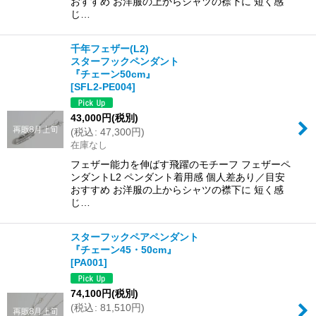
おすすめ お洋服の上からシャツの襟下に 短く感
じ…
千年フェザー(L2)
スターフックペンダント
『チェーン50cm』
[
SFL2-PE004
]
43,000
円
(税別)
(
税込
:
47,300
円
)
在庫なし
フェザー能力を伸ばす飛躍のモチーフ フェザーペ
ンダントL2 ペンダント着用感 個人差あり／目安
おすすめ お洋服の上からシャツの襟下に 短く感
じ…
スターフックペアペンダント
『チェーン45・50cm』
[
PA001
]
74,100
円
(税別)
(
税込
:
81,510
円
)