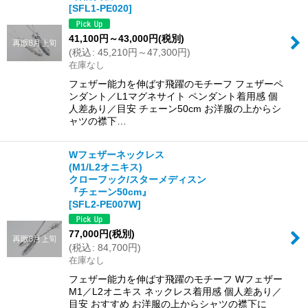
[
SFL1-PE020
]
41,100
円
～43,000
円
(税別)
(
税込
:
45,210
円
～47,300
円
)
在庫なし
フェザー能力を伸ばす飛躍のモチーフ フェザーペ
ンダント／L1マグネサイト ペンダント着用感 個
人差あり／目安 チェーン50cm お洋服の上からシ
ャツの襟下…
Wフェザーネックレス
(M1/L2オニキス)
クローフック/スターメディスン
『チェーン50cm』
[
SFL2-PE007W
]
77,000
円
(税別)
(
税込
:
84,700
円
)
在庫なし
フェザー能力を伸ばす飛躍のモチーフ Wフェザー
M1／L2オニキス ネックレス着用感 個人差あり／
目安 おすすめ お洋服の上からシャツの襟下に