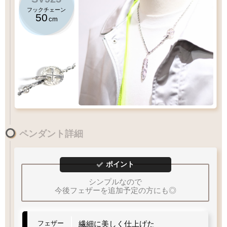
フックチェーン
50
cm
50
クローフックチェーン
cm
アローメディスン
ペンダント詳細
XL
LL
L
M
MM
Lサイズ
のフェザーにおすすめチェーン
S
ポイント
重量
重量
程よい重さ
軽量
やや
60
シンプルなので
55
50
cm
45
今後フェザーを追加予定の方にも◎
40
Q&A
フェザーサイズリスト
チェーン
太さ
フェザー
繊細に美しく仕上げた