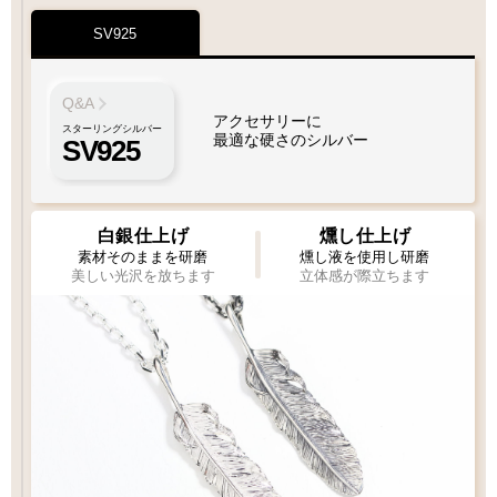
SV925
Q&A
アクセサリーに
スターリングシルバー
最適な硬さのシルバー
SV925
白銀仕上げ
燻し仕上げ
素材そのままを研磨
燻し液を使用し研磨
美しい光沢を放ちます
立体感が際立ちます