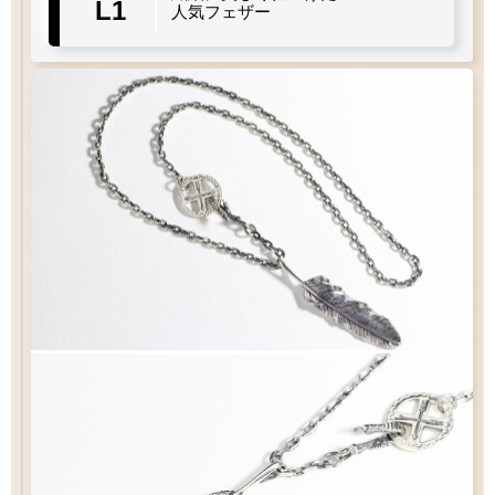
L1
人気フェザー
太目
当店標準
やや細目
細目
左
右
羽
曲り
羽
曲り
メディスン
直径
アロー
スター
スターS
60
12
17
15.5
12
×
mm
mm
mm
mm
フック
タイプ
イーグル
シンプル
シンプル
S
クロー
Q&A
フックチェーンの長さ
¥19,800