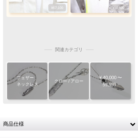
お客様ご負担で
お願い致します
¥67,100
¥50,600
関連カテゴリ
ご注文・決済お手続き完了後
製作・お届け
『
』
となります
キャンセル・返品不可
¥
40,000
〜
フェザー
クロー
/
アロー
ご注文の際は
ネックレス
59,999
サイズ等にご注意下さい
商品仕様