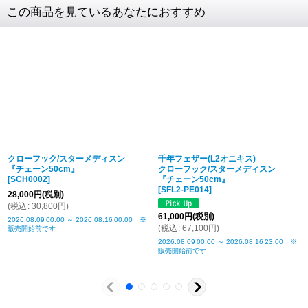
素材
SV925 (全て)
この商品を見ているあなたにおすすめ
フェザー
約60 × 12mm
チェーン全長
50cm (CL100/4C) ※パーツ全て含む
チェーンコマ幅
3.2mm
メンズトルソー
肩幅44cm / バスト94cm
商品詳細金額・送料
税込表記です
クローフック/スターメディスン
千年フェザー(L2オニキス)
『チェーン50cm』
クローフック/スターメディスン
[
SCH0002
]
『チェーン50cm』
[
SFL2-PE014
]
28,000
円
(税別)
(
税込
:
30,800
円
)
61,000
円
(税別)
2026.08.09
00:00
～
2026.08.16
00:00
※
(
税込
:
67,100
円
)
販売開始前です
2026.08.09
00:00
～
2026.08.16
23:00
※
販売開始前です