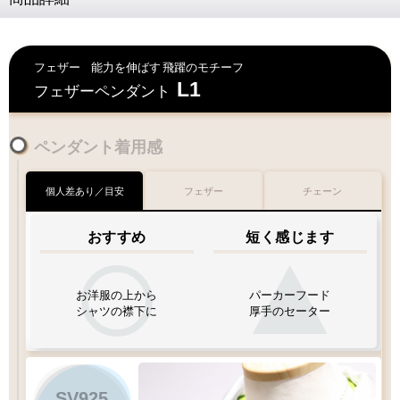
フェザー
能力を伸ばす
飛躍のモチーフ
L1
フェザーペンダント
ペンダント着用感
個人差あり／目安
フェザー
チェーン
おすすめ
短く感じます
お洋服の上から
パーカーフード
シャツの襟下に
厚手のセーター
SV925