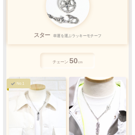
クロネコ
web
コレクト
／
カード決済
スター
幸運を運ぶラッキーモチーフ
ご注文完了後
『お支払い手続き』のリンクから
カード情報をご入力下さい
50
ご利用限度額
チェーン
cm
Q&A
1回のお買い物
ご利用回数
¥300,000迄
No.1
銀行振込
ご注文完了後、メールに記載の指定口座へ
5
『
日以内
』
にお振込をお願い致します
振込手数料