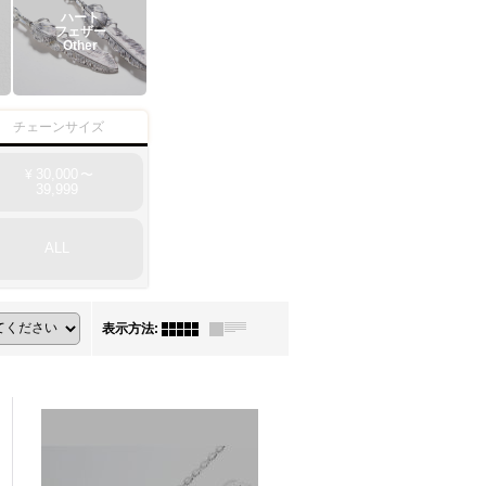
ハート
フェザー
Other
チェーンサイズ
30,000
¥
〜
39,999
ALL
表示方法
: