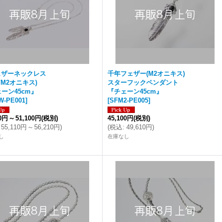
ェザーネックレス
千年フェザー(M2オニキス)
2/M2オニキス)
スターフックペンダント
ーン45cm』
『チェーン45cm』
W-PE001
]
[
SFM2-PE005
]
00円
～
51,100円
(税別)
45,100円
(税別)
55,110円
～
56,210円
)
(
税込
:
49,610円
)
し
在庫なし