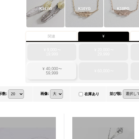
K18YG
K10YG
K10PG
関連
¥
9,000
20,000
¥
〜
¥
〜
19,999
29,999
40,000
¥
〜
60,000
¥
〜
59,999
示数
:
画像
:
並び順
:
在庫あり