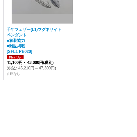
千年フェザー(L1)マグネサイト
ペンダント
■衣装協力
■雑誌掲載
[
SFL1-PE020
]
41,100円
～
43,000円
(税別)
(
税込
:
45,210円
～
47,300円
)
在庫なし