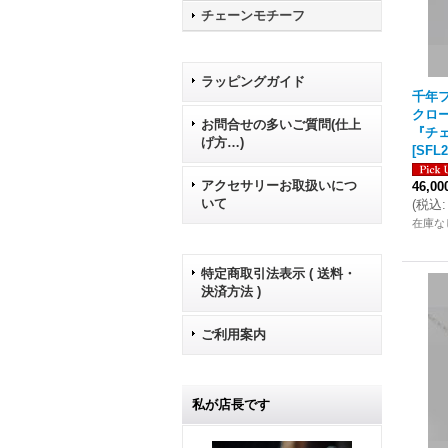
チェーンモチーフ
ラッピングガイド
千年フ
クロ
お問合せの多いご質問(仕上
『チェ
げ方…)
[
SFL2
アクセサリーお取扱いにつ
46,0
いて
(
税込
:
在庫な
特定商取引法表示 ( 送料・
決済方法 )
ご利用案内
私が店長です