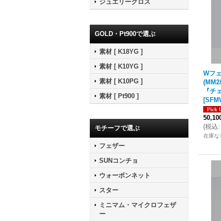
ジュエリークロス
GOLD・Pt900で選ぶ
素材 [ K18YG ]
素材 [ K10YG ]
Wフ
素材 [ K10PG ]
(MM
『チェ
素材 [ Pt900 ]
[
SFM
50,1
(
税込
:
モチーフで選ぶ
在庫な
フェザー
SUNコンチョ
ウォーボンネット
スター
ミニマム・マイクロフェザ
ー