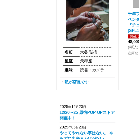
千年フ
ペン
『チェ
[
SFL1
48,0
(
税込
:
名前
大谷 弘樹
在庫な
星座
天秤座
趣味
読書・カメラ
私が店長です
2025
12
23
年
月
日
12/20〜25 原宿POP-UPストア
開催中！
2025
05
23
年
月
日
やってやれない事はない。 や
らずに出来るわけがない。