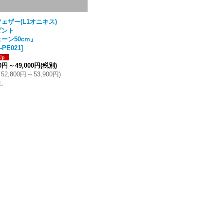
ェザー(L1オニキス)
ダント
ーン50cm』
-PE021
]
00円
～
49,000円
(税別)
52,800円
～
53,900円
)
し