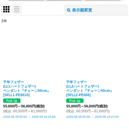
表示順変更
閉じる
2
件
表示数
:
並び順
:
絞り込む
千年フェザー
千年フェザー
(LL1ハートフェザー)
(LL2ハートフェザー)
ペンダント『チェーン50cm』
ペンダント『チェーン50cm』
[
SFLL1-PE0010
]
[
SFLL2-PE006
]
55,000
円
～56,000
円
(税別)
55,000
円
～56,000
円
(税別)
(
税込
:
60,500
円
～61,600
円
)
(
税込
:
60,500
円
～61,600
円
)
2026.08.09
00:00
～
2026.08.16
23:00
2026.08.09
00:00
～
2026.08.16
23:00