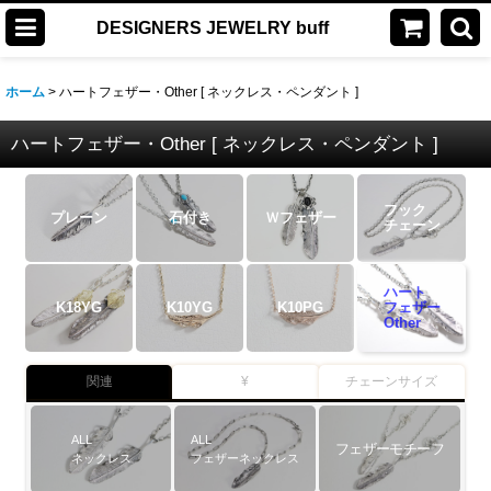
DESIGNERS JEWELRY buff
ホーム
>
ハートフェザー・Other [ ネックレス・ペンダント ]
ハートフェザー・Other [ ネックレス・ペンダント ]
フック
プレーン
石付き
Ｗフェザー
チェーン
ハート
K18YG
K10YG
K10PG
フェザー
Other
関連
¥
チェーンサイズ
ALL
ALL
フェザーモチーフ
ネックレス
フェザーネックレス