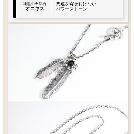
悪運を寄せ付けない
純黒の天然石
オニキス
パワーストーン
太目
当店標準
やや細目
細目
M1
L2
左
右
曲り
曲り
右
左
曲り
曲り
メディスン
直径
アロー
スター
スターS
17
15.5
12
mm
mm
mm
フック
タイプ
イーグル
シンプル
シンプル
S
クロー
Q&A
フックチェーンの長さ
¥15,400
¥36,300