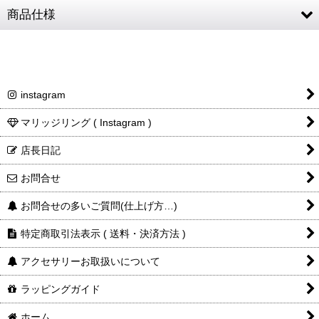
¥74,800
商品仕様
ン
ン
人気
SV925 (フェザー・フックチェーン・ビーズ) /
素材
天然石 (オニキス)
フェザー左
M1 約48 × 10mm
instagram
フェザー右
L2 約60 × 12mm
マリッジリング ( Instagram )
チェーン全長
50cm (CL100/4C) ※パーツ全て含む
店長日記
白銀
白銀
チェーンコマ
3.2mm
¥70,400
¥55,110
燻し
燻し
幅
お問合せ
¥82,500
¥101,200
¥71,500
¥56,210
メンズトルソ
肩幅44cm / バスト94cm
お問合せの多いご質問(仕上げ方…)
ー
人気
人気
特定商取引法表示 ( 送料・決済方法 )
商品詳細金
税込表記です
額・送料
アクセサリーお取扱いについて
ラッピングガイド
ホーム