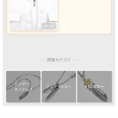
アロー
守護を意味するモチーフ
¥67,100
チェーン
50
cm
関連カテゴリ
フェザー
アロー
¥
60,000
〜
守護を意味するモチーフ
クロー
/
スター
シンプルなチェーンです
ネックレス
チェーン
50
45
チェー
チェー
cm
cm
50
cm