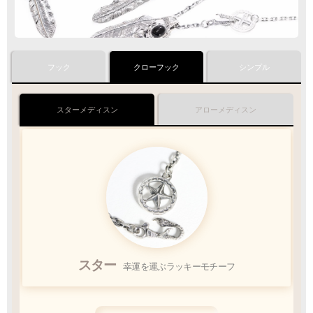
フック
クローフック
シンプル
クロネコ
web
コレクト
／
カード決済
ご注文完了後
『お支払い手続き』のリンクから
スターフックチェーン
スターメディスン
アローフックチェーン
アローメディスン
カード情報をご入力下さい
ご利用限度額
Q&A
1回のお買い物
ご利用回数
¥300,000迄
銀行振込
ご注文完了後、メールに記載の指定口座へ
スター
スター
5
幸運を運ぶラッキーモチーフ
幸運を運ぶラッキーモチーフ
『
日以内
』
にお振込をお願い致します
振込手数料