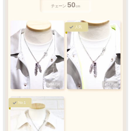
50
50
45
お客様ご負担で
チェーン
cm
チェーン
チェーン
cm
cm
お願い致します
人気
人気
ご注文・決済お手続き完了後
製作・お届け
『
』
となります
キャンセル・返品不可
¥84,700
¥84,700
ご注文の際は
¥66,000
¥49,610
サイズ等にご注意下さい
No.1