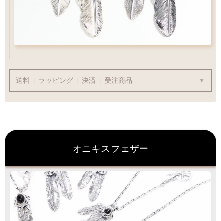
送料
|
ラッピング
|
決済
|
受注商品
ラッピングも承っております
オニキス
フェザー
プレゼント用でも安心してご利用いただけます
1商品
¥1,100
Q&A
最適なケースで
ラッピング
お届けします