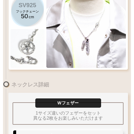
SV925
フックチェーン
50
cm
50
(
M1
)
クローフックチェーン
千年フェザー
cm
スターメディスン
ネックレス詳細
(
L2
)
千年フェザー
オニキス
Lサイズ
のフェザーにおすすめチェーン
60
12
×
48
10
×
Wフェザー
XL
LL
L
M
MM
60
S
1サイズ違いのフェザーをセット
55
50
cm
45
異なる2枚をお楽しみいただけます
40
Q&A
フェザーサイズリスト
チェーン
太さ