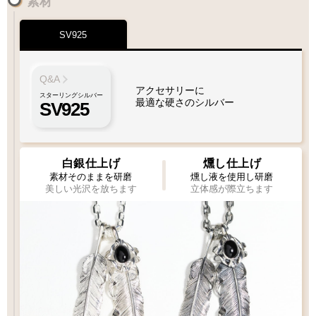
素材
¥2,200
SV925
Q&A
アクセサリーに
スターリングシルバー
最適な硬さのシルバー
SV925
白銀仕上げ
燻し仕上げ
素材そのままを研磨
燻し液を使用し研磨
美しい光沢を放ちます
立体感が際立ちます