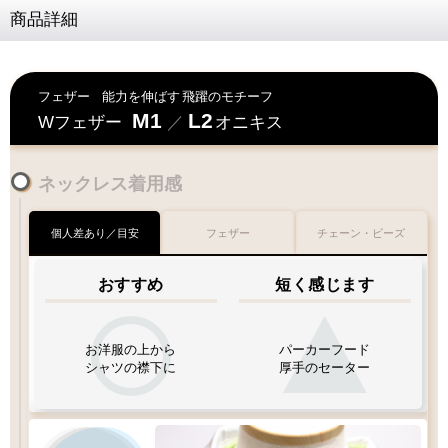
商品詳細
フェザー
能力を伸ばす
飛躍のモチーフ
M1
L2
Wフェザー
／
オニキス
ネックレス着用感
個人差あり／目安
フェザー
チェーン・ビーズ
おすすめ
短く感じます
お洋服の上から
パーカーフード
シャツの襟下に
厚手のセーター