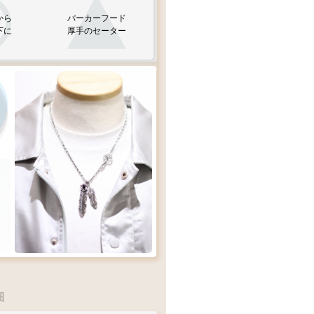
から
パーカーフード
下に
厚手のセーター
50
ェーン
L1
)
オニキス
cm
ン
M1
)
細
ザーにおすすめチェーン