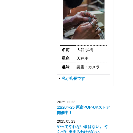
名前
大谷 弘樹
星座
天秤座
趣味
読書・カメラ
私が店長です
2025.12.23
12/20〜25 原宿POP-UPストア
開催中！
2025.05.23
やってやれない事はない。 や
らずに出来るわけがない。