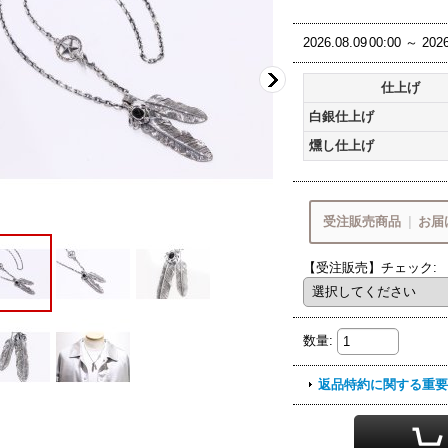
2026.08.09
00:00
～
2026
仕上げ
白銀仕上げ
燻し仕上げ
受注販売商品
|
お届
【受注販売】チェック
:
8
月営業期
8/9
8/1
数量
:
(日)
～
ご注文・決済お
返品特約に関する重要
9
月中旬頃
のお