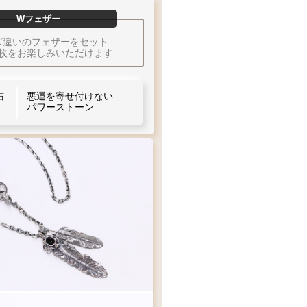
60
12
×
48
10
×
Wフェザー
L
M
MM
55
ズ違いのフェザーをセット
S
50
cm
45
40
2枚をお楽しみいただけます
A
フェザーサイズリスト
さ
悪運を寄せ付けない
石
パワーストーン
当店標準
やや細目
細目
L1
M1
左
曲り
右
右
曲り
曲り
直径
スター
スターS
15.5
12
mm
mm
プ
シンプル
シンプル
S
A
フックチェーンの長さ
¥36,300
¥15,400