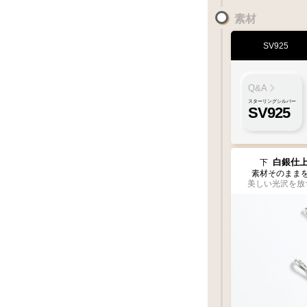
素材
SV925
Q&A
スターリングシルバー
SV925
白銀仕
下
素材そのまま
美しい光沢を放