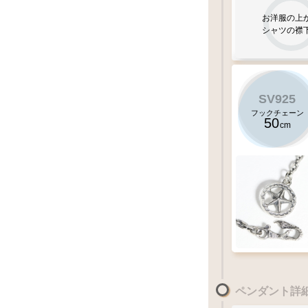
お洋服の上
シャツの襟
SV925
フックチェーン
50
cm
クローフックチ
(
千年フェザー
スターメディス
(
千年フェザー
ペンダント詳
Lサイズ
のフェ