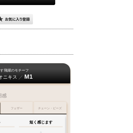
お届けとなります
中旬頃
下旬頃
11
20
21
末
日
日
日
日
～
～
期発送・日付指定不可
ご対応が難しい為
卒ご容赦下さいませ
す
飛躍のモチーフ
M1
オニキス
／
延が発生する場合もございます
さいますよう
お願い申し上げます
用感
天候
不良時
フェザー
チェーン・ビーズ
盆
台風・暴風雪
間
大雨・
大雪
等
め
短く感じます