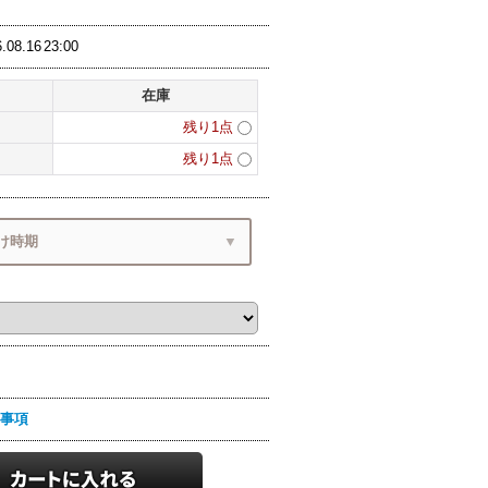
.08.16
23:00
在庫
残り1点
残り1点
け時期
間・お届け時期
6
(日)
手続き完了後
事項
届けです