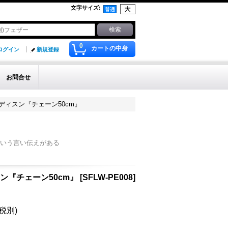
文字サイズ
:
0
カートの中身
ログイン
新規登録
お問合せ
メディスン『チェーン50cm』
いう言い伝えがある
スン『チェーン50cm』
[
SFLW-PE008
]
(税別)