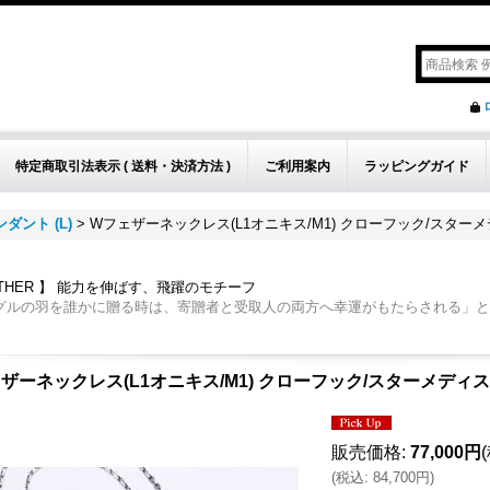
特定商取引法表示 ( 送料・決済方法 )
ご利用案内
ラッピングガイド
ダント (L)
>
Wフェザーネックレス(L1オニキス/M1) クローフック/スター
ATHER 】 能力を伸ばす、飛躍のモチーフ
グルの羽を誰かに贈る時は、寄贈者と受取人の両方へ幸運がもたらされる」と
ザーネックレス(L1オニキス/M1) クローフック/スターメディ
販売価格
:
77,000円
(
税込
:
84,700円
)