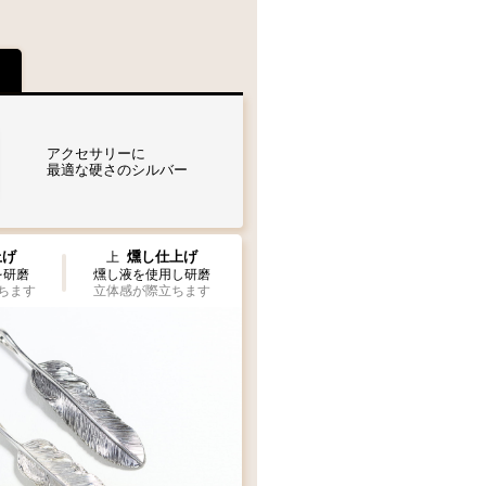
¥2,200
アクセサリーに
最適な硬さのシルバー
上げ
燻し仕上げ
上
を研磨
燻し液を使用し研磨
ちます
立体感が際立ちます