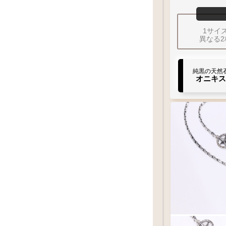
XL
LL
60
1サイ
異なる
Q&
チェーン
太
純黒の天然
オニキス
太目
左
曲り
メディスン
アロー
17
mm
フック
タイ
イーグル
クロー
Q&