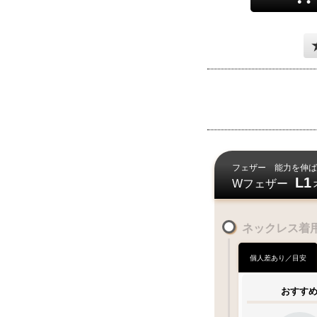
お届け目安
各期間内に
上旬頃
1
10
日
日
～
早
何
フェザー
能力を伸ば
L1
Wフェザー
お届けに遅
何卒ご了承下
ネックレス着
交通
混雑期
個人差あり／目安
特にGW・お
年末・冬季期
おすす