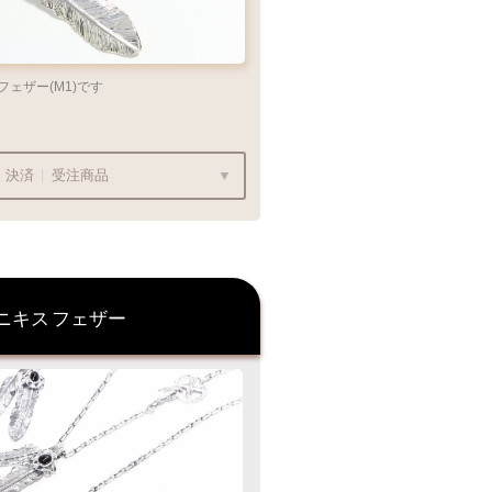
ェザー(M1)です
決済
|
受注商品
っております
ニキス
フェザー
安心してご利用いただけます
1商品
¥1,100
最適なケースで
グ
お届けします