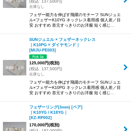
(
税込
:
137,500
円
)
在庫なし
フェザー能力を伸ばす飛躍のモチーフ SUNジュエ
ル×フェザーK10YG ネックレス着用感 個人差／目
安 おすすめ 首元すっきりのお洋服 短く感じ…
SUNジュエル × フェザーネックレス
｜K10PG × ダイヤモンド｜
[
MIJU-PE003
]
125,000
円
(税別)
(
税込
:
137,500
円
)
在庫なし
フェザー能力を伸ばす飛躍のモチーフ SUNジュエ
ル×フェザーK10PG ネックレス着用感 個人差／目
安 おすすめ 首元すっきりのお洋服 短く感じ…
フェザーリング(3mm) [ペア]
｜K10YG / K18YG｜
[
KZ-RP002
]
170,000
円
(税別)
(
税込
:
187,000
円
)