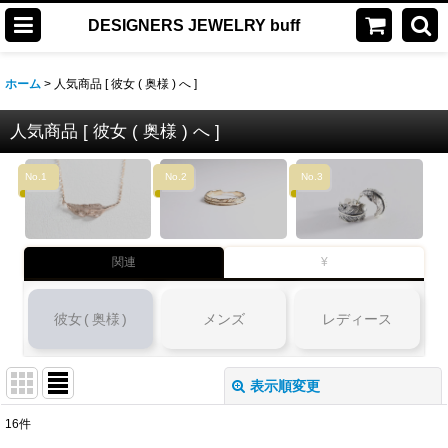
DESIGNERS JEWELRY buff
ホーム
>
人気商品 [ 彼女 ( 奥様 ) へ ]
人気商品 [ 彼女 ( 奥様 ) へ ]
No.1
No.2
No.3
関連
¥
彼女
(
奥様
)
メンズ
レディース
表示順変更
閉じる
16
件
表示数
: