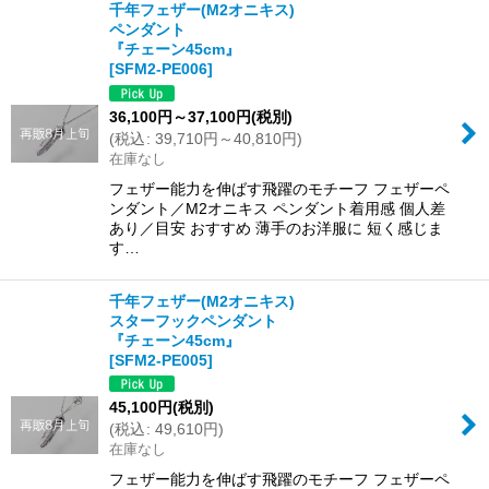
千年フェザー(M2オニキス)
ペンダント
『チェーン45cm』
[
SFM2-PE006
]
36,100
円
～37,100
円
(税別)
(
税込
:
39,710
円
～40,810
円
)
在庫なし
フェザー能力を伸ばす飛躍のモチーフ フェザーペ
ンダント／M2オニキス ペンダント着用感 個人差
あり／目安 おすすめ 薄手のお洋服に 短く感じま
す…
千年フェザー(M2オニキス)
スターフックペンダント
『チェーン45cm』
[
SFM2-PE005
]
45,100
円
(税別)
(
税込
:
49,610
円
)
在庫なし
フェザー能力を伸ばす飛躍のモチーフ フェザーペ