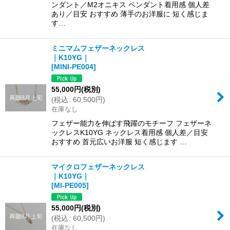
ンダント／M2オニキス ペンダント着用感 個人差
あり／目安 おすすめ 薄手のお洋服に 短く感じま
す…
ミニマムフェザーネックレス
｜K10YG｜
[
MINI-PE004
]
55,000
円
(税別)
(
税込
:
60,500
円
)
在庫なし
フェザー能力を伸ばす飛躍のモチーフ フェザーネ
ックレスK10YG ネックレス着用感 個人差／目安
おすすめ 首元広いお洋服 短く感じます …
マイクロフェザーネックレス
｜K10YG｜
[
MI-PE005
]
55,000
円
(税別)
(
税込
:
60,500
円
)
在庫なし