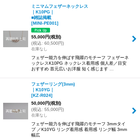
ミニマムフェザーネックレス
｜K10PG｜
並び順
:
■雑誌掲載
[
MINI-PE001
]
絞り込む
55,000
円
(税別)
(
税込
:
60,500
円
)
在庫なし
フェザー能力を伸ばす飛躍のモチーフ フェザーネ
ックレスK10PG ネックレス着用感 個人差／目安
おすすめ 首元広いお洋服 短く感じます …
フェザーリング(3mm)
｜K10YG｜
[
KZ-R024
]
50,000
円
(税別)
(
税込
:
55,000
円
)
在庫なし
フェザー能力を伸ばす飛躍のモチーフ 3mmタイ
プ ／K10YG リング着用感 着用感 リング幅 3mm
幅広