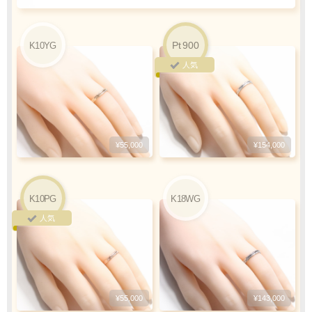
ご利用限度額
Q&A
Pt
900
K10YG
1回のお買い物
ご利用回数
人気
¥300,000迄
銀行振込
ご注文完了後、メールに記載の指定口座へ
¥55,000
¥154,000
5
『
日以内
』
にお振込をお願い致します
振込手数料
K10PG
K18WG
お客様ご負担で
人気
お願い致します
¥55,000
¥143,000