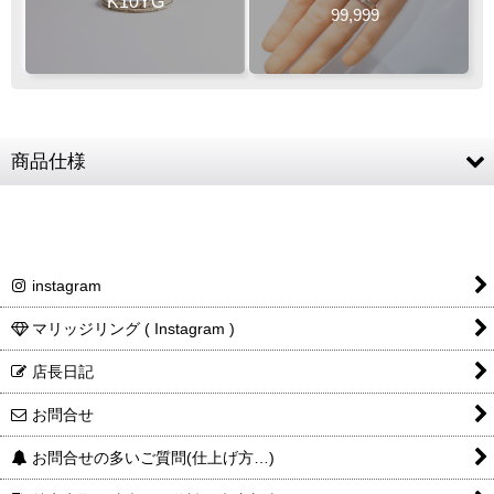
K10YG
99,999
商品仕様
素材
K10YG (10金イエローゴールド)
リングサイズ
1〜18号
instagram
リング幅
最大幅 約3mm
商品詳細金額・送料
税込表記です
マリッジリング ( Instagram )
店長日記
お問合せ
お問合せの多いご質問(仕上げ方…)