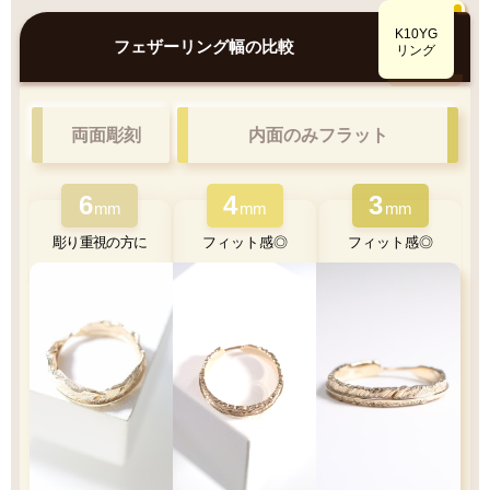
鮮やかで美しい光沢
K10YGとK18YG
K10YG
比較
フェザーリング幅の比較
肌なじみ◎優しい色味
リング
両面彫刻
内面のみフラット
6
4
3
K10YG
mm
mm
mm
彫り重視の方に
フィット感◎
フィット感◎