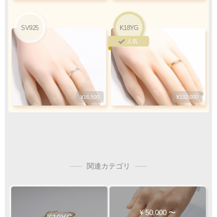
ご注文・決済お手続き完了後
製作・お届け
『
』
となります
SV925
K18YG
人気
キャンセル・返品不可
ご注文の際は
サイズ等にご注意下さい
¥16,500
¥132,000
関連カテゴリ
¥
50,000
〜