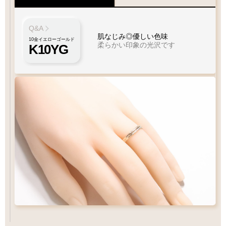
Q&A
肌なじみ◎優しい色味
10金イエローゴールド
柔らかい印象の光沢です
K10YG
特徴
Q&A