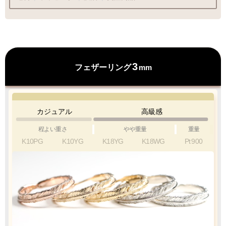
ラッピングも承っております
3
フェザーリング
mm
プレゼント用でも安心してご利用いただけます
1商品
¥1,100
Q&A
カジュアル
高級感
最適なケースで
ラッピング
お届けします
程よい重さ
やや重量
重量
K10PG
K10YG
K18YG
K18WG
Pt
900
クロネコ
web
コレクト
／
カード決済
ご注文完了後
『お支払い手続き』のリンクから
カード情報をご入力下さい