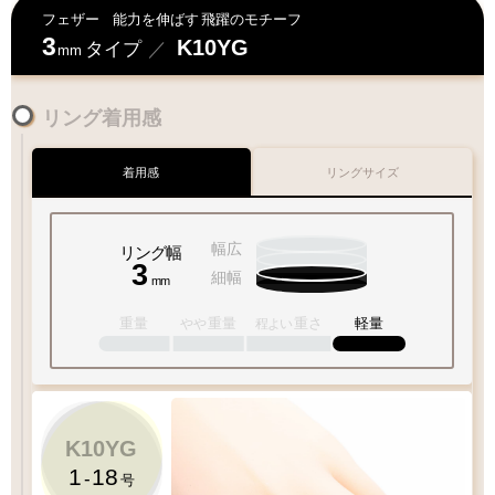
フェザー
能力を伸ばす
飛躍のモチーフ
3
K10YG
タイプ
／
mm
リング着用感
着用感
リングサイズ
幅広
リング幅
3
細幅
mm
重量
重量
重さ
軽量
やや
程よい
K10YG
1
18
-
号