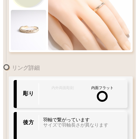
1
-
18
リング詳細
号
1
10
15
20
30
Q&A
リングサイズガイド
内外両面彫刻
内面フラット
彫り
着用サイズ
15
羽軸で繋がっています
後方
号
サイズで羽軸長さが異なります